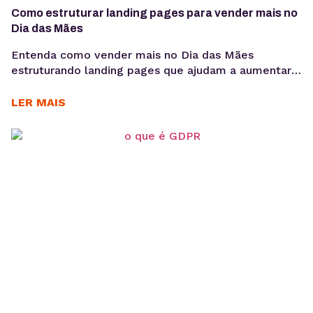
Como estruturar landing pages para vender mais no
Dia das Mães
Entenda como vender mais no Dia das Mães
estruturando landing pages que ajudam a aumentar
conversões, aproveitar a demanda sazonal e
sustentar campanhas com apoio de performance e
LER MAIS
SEO técnico. O Dia das Mães está entre as datas
com maior potencial para campanhas promocionais e
aumento de vendas. Para aproveitar esse
movimento, não basta investir...