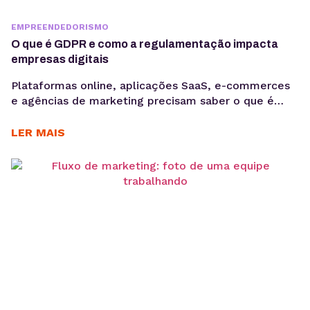
EMPREENDEDORISMO
O que é GDPR e como a regulamentação impacta
empresas digitais
Plataformas online, aplicações SaaS, e-commerces
e agências de marketing precisam saber o que é
GDPR porque lidam diariamente com dados
sensíveis, o que aumenta a exposição a riscos
LER MAIS
regulatórios. Entender o que é GDPR não é apenas
uma questão jurídica, mas uma camada crítica de
arquitetura, governança e gestão de risco. Em
ambientes orientados a...