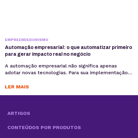
EMPREENDEDORISMO
Automação empresarial: o que automatizar primeiro
para gerar impacto real no negócio
A automação empresarial não significa apenas
adotar novas tecnologias. Para sua implementação
de maneira efetiva, é necessário organizar fluxos de
trabalho que reduzam tarefas repetitivas. Ou
LER MAIS
seja,melhorar a consistência de dados e acelerar
decisões, criando um cenário propício para a
otimização desses processos. Com cada vez mais
tarefas necessárias para competir no mercado, a
ARTIGOS
boa...
CONTEÚDOS POR PRODUTOS