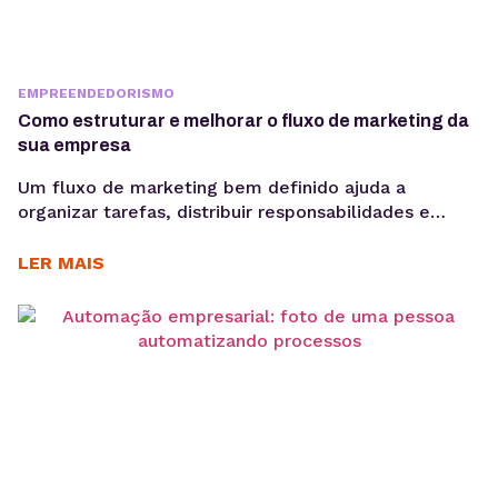
EMPREENDEDORISMO
Como estruturar e melhorar o fluxo de marketing da
sua empresa
Um fluxo de marketing bem definido ajuda a
organizar tarefas, distribuir responsabilidades e
garantir que cada etapa seja executada de forma
consistente. E o uso de ferramentas como um
LER MAIS
gerenciador de redes sociais ampliam essa eficiência
ao centralizar processos de planejamento,
aprovação e publicação. Para ter bons resultados
com a comunicação, é preciso ir muito...