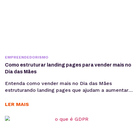
EMPREENDEDORISMO
Como estruturar landing pages para vender mais no
Dia das Mães
Entenda como vender mais no Dia das Mães
estruturando landing pages que ajudam a aumentar
conversões, aproveitar a demanda sazonal e
sustentar campanhas com apoio de performance e
LER MAIS
SEO técnico. O Dia das Mães está entre as datas
com maior potencial para campanhas promocionais e
aumento de vendas. Para aproveitar esse
movimento, não basta investir...