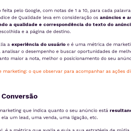
 feita pelo Google, com notas de 1 a 10, para cada palavr
ndice de Qualidade leva em consideração os
anúncios e a
ando a qualidade e correspondência do texto do anúnc
scolhida e a página de destino.
lia a
experiência do usuário
e é uma métrica de market
a analisar o desempenho e buscar oportunidades de melh
nto maior a nota, melhor o posicionamento do seu anúnci
e Conversão
marketing que indica quanto o seu anúncio está
resulta
a ela um lead, uma venda, uma ligação, etc.
l, é a métrica que avalia e guia a sua estratégia de mídia