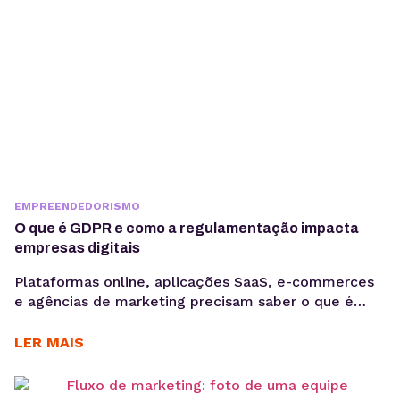
EMPREENDEDORISMO
O que é GDPR e como a regulamentação impacta
empresas digitais
Plataformas online, aplicações SaaS, e-commerces
e agências de marketing precisam saber o que é
GDPR porque lidam diariamente com dados
sensíveis, o que aumenta a exposição a riscos
LER MAIS
regulatórios. Entender o que é GDPR não é apenas
uma questão jurídica, mas uma camada crítica de
arquitetura, governança e gestão de risco. Em