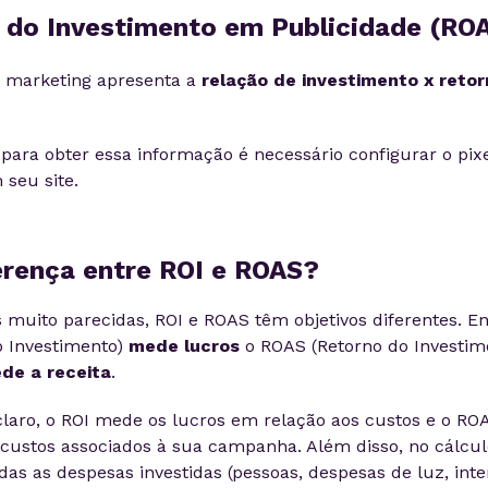
o do Investimento em Publicidade (RO
e marketing apresenta a
relação de investimento x reto
ara obter essa informação é necessário configurar o pix
seu site.
erença entre ROI e ROAS?
s muito parecidas, ROI e ROAS têm objetivos diferentes. E
o Investimento)
mede lucros
o ROAS (Retorno do Investi
de a receita
.
laro, o ROI mede os lucros em relação aos custos e o R
s custos associados à sua campanha. Além disso, no cálcul
as as despesas investidas (pessoas, despesas de luz, intern