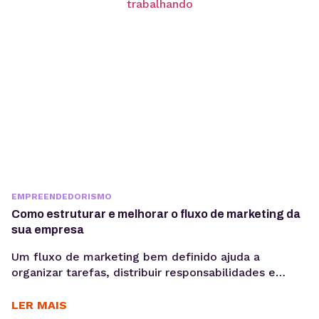
ambientes orientados a...
EMPREENDEDORISMO
Como estruturar e melhorar o fluxo de marketing da
sua empresa
Um fluxo de marketing bem definido ajuda a
organizar tarefas, distribuir responsabilidades e
garantir que cada etapa seja executada de forma
consistente. E o uso de ferramentas como um
LER MAIS