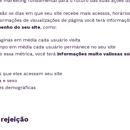
e marketing fundamental para o futuro das suas ações dig
são os dias em que seu site recebe mais acessos, horários
ormações de visualizações de página você terá informaçõ
enho do seu site
, como:
ginas em média cada usuário visita
mpo em média cada usuário permanece no seu site
o essa métrica, você terá
informações muito valiosas so
:
os que eles acessam seu site
a e sexo
es demográficas
 rejeição