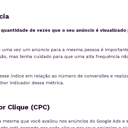
cia
 quantidade de vezes que o seu anúncio é visualizad
e uma vez um anúncio para a mesma pessoa é importante
ão, mas tenha cuidado para que uma alta frequência não
r esse índice em relação ao número de conversões e realiz
lhor indicador dessa métrica.
or Clique (CPC)
a mesma que você avaliou nos anúncios do Google Ads e 
uanto está pagando por cada clique nos seus anúncios e aj