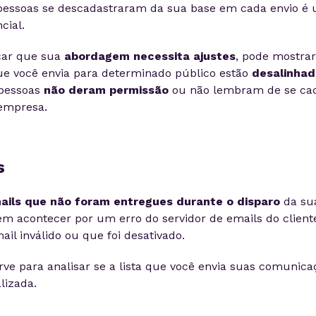
pessoas se descadastraram da sua base em cada envio é
cial.
icar que sua
abordagem necessita ajustes
, pode mostra
e você envia para determinado público estão
desalinhad
pessoas
não deram permissão
ou não lembram de se cad
 empresa.
s
ails que não foram entregues durante o disparo
da su
em acontecer por um erro do servidor de emails do client
il inválido ou que foi desativado.
rve para analisar se a lista que você envia suas comunica
lizada.