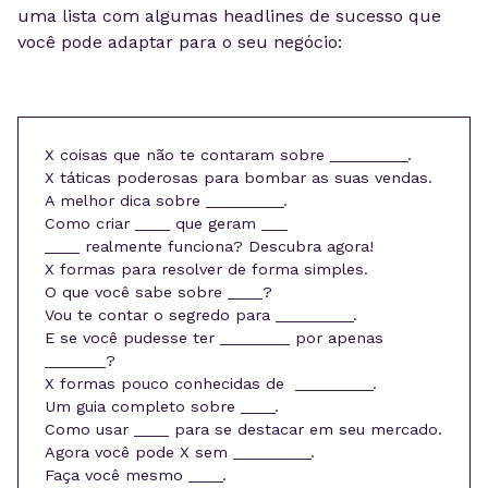
uma lista com algumas headlines de sucesso que
você pode adaptar para o seu negócio:
X coisas que não te contaram sobre _________.
X táticas poderosas para bombar as suas vendas.
A melhor dica sobre _________.
Como criar ____ que geram ___
____ realmente funciona? Descubra agora!
X formas para resolver de forma simples.
O que você sabe sobre ____?
Vou te contar o segredo para _________.
E se você pudesse ter ________ por apenas
_______?
X formas pouco conhecidas de _________.
Um guia completo sobre ____.
Como usar ____ para se destacar em seu mercado.
Agora você pode X sem _________.
Faça você mesmo ____.