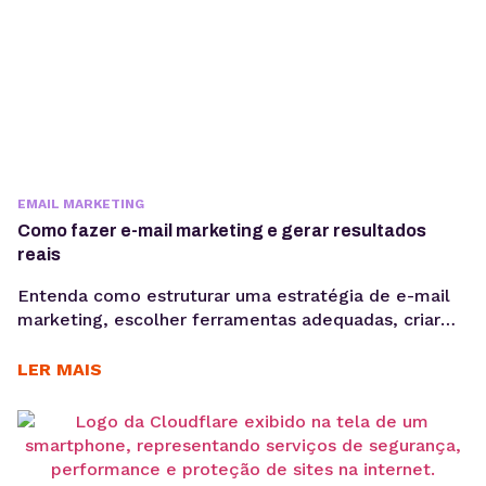
EMAIL MARKETING
Como fazer e-mail marketing e gerar resultados
reais
Entenda como estruturar uma estratégia de e-mail
marketing, escolher ferramentas adequadas, criar
Newsletter, segmentar sua base e acompanhar
métricas como taxa de abertura e CTR para evoluir
LER MAIS
suas campanhas com consistência. Saber como fazer
e-mail marketing continua sendo uma das
habilidades mais importantes para empresas que
desejam gerar vendas, nutrir leads e fortalecer o