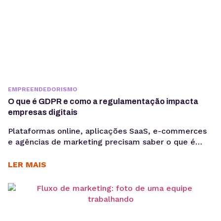
EMPREENDEDORISMO
O que é GDPR e como a regulamentação impacta
empresas digitais
Plataformas online, aplicações SaaS, e-commerces
e agências de marketing precisam saber o que é
GDPR porque lidam diariamente com dados
sensíveis, o que aumenta a exposição a riscos
LER MAIS
regulatórios. Entender o que é GDPR não é apenas
uma questão jurídica, mas uma camada crítica de
arquitetura, governança e gestão de risco. Em
ambientes orientados a...