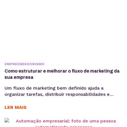
EMPREENDEDORISMO
Como estruturar e melhorar o fluxo de marketing da
sua empresa
Um fluxo de marketing bem definido ajuda a
organizar tarefas, distribuir responsabilidades e
garantir que cada etapa seja executada de forma
consistente. E o uso de ferramentas como um
LER MAIS
gerenciador de redes sociais ampliam essa eficiência
ao centralizar processos de planejamento,
aprovação e publicação. Para ter bons resultados