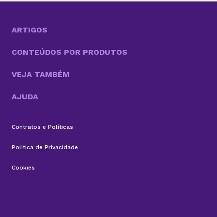
decisões, criando um cenário propício para a
otimização desses processos. Com cada vez mais
tarefas necessárias para competir no mercado, a
ARTIGOS
boa...
CONTEÚDOS POR PRODUTOS
VEJA TAMBÉM
AJUDA
Contratos e Políticas
Política de Privacidade
Cookies