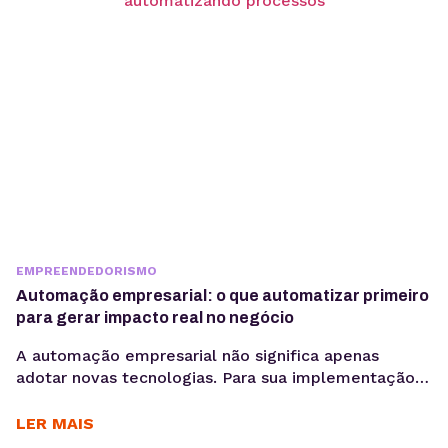
com a comunicação, é preciso ir muito...
EMPREENDEDORISMO
Automação empresarial: o que automatizar primeiro
para gerar impacto real no negócio
A automação empresarial não significa apenas
adotar novas tecnologias. Para sua implementação
de maneira efetiva, é necessário organizar fluxos de
trabalho que reduzam tarefas repetitivas. Ou
LER MAIS
seja,melhorar a consistência de dados e acelerar