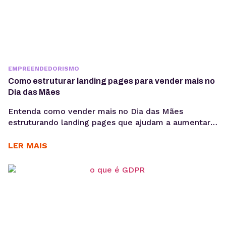
EMPREENDEDORISMO
Como estruturar landing pages para vender mais no
Dia das Mães
Entenda como vender mais no Dia das Mães
estruturando landing pages que ajudam a aumentar
conversões, aproveitar a demanda sazonal e
sustentar campanhas com apoio de performance e
LER MAIS
SEO técnico. O Dia das Mães está entre as datas
com maior potencial para campanhas promocionais e
aumento de vendas. Para aproveitar esse
movimento, não basta investir...