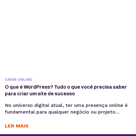
CRIAR ONLINE
O que é WordPress? Tudo o que você precisa saber
para criar um site de sucesso
No universo digital atual, ter uma presença online é
fundamental para qualquer negócio ou projeto
pessoal. Uma das ferramentas mais populares para
criar e gerenciar sites é o WordPress. Mas afinal, o
LER MAIS
que é WordPress e por que ele se tornou a escolha