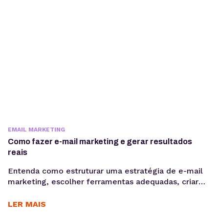
EMAIL MARKETING
Como fazer e-mail marketing e gerar resultados
reais
Entenda como estruturar uma estratégia de e-mail
marketing, escolher ferramentas adequadas, criar
Newsletter, segmentar sua base e acompanhar
métricas como taxa de abertura e CTR para evoluir
LER MAIS
suas campanhas com consistência. Saber como fazer