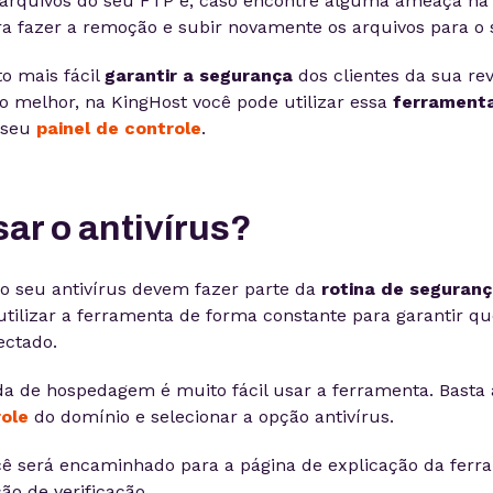
 arquivos do seu FTP e, caso encontre alguma ameaça na 
ra fazer a remoção e subir novamente os arquivos para o s
to mais fácil
garantir a segurança
dos clientes da sua re
 melhor, na KingHost você pode utilizar essa
ferramenta
 seu
painel de controle
.
ar o antivírus?
o seu antivírus devem fazer parte da
rotina de seguran
 utilizar a ferramenta de forma constante para garantir 
ectado.
a de hospedagem é muito fácil usar a ferramenta. Basta 
role
do domínio e selecionar a opção antivírus.
ê será encaminhado para a página de explicação da ferr
ão de verificação.