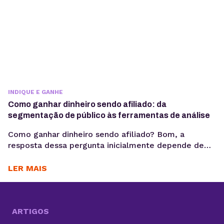
INDIQUE E GANHE
Como ganhar dinheiro sendo afiliado: da
segmentação de público às ferramentas de análise
Como ganhar dinheiro sendo afiliado? Bom, a
resposta dessa pergunta inicialmente depende de
escolher os melhores programas de afiliados, fazer
seu cadastro e divulgar seu link. Até aí você chegou
LER MAIS
na metade do caminho, mas agora o que fazer?
Agora, você precisa ir além e pensar em estratégias
eficazes para realizar suas vendas. Até porque,...
ARTIGOS