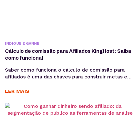
INDIQUE E GANHE
Cálculo de comissão para Afiliados KingHost: Saiba
como funciona!
Saber como funciona o cálculo de comissão para
afiliados é uma das chaves para construir metas e
alcançar o sucesso nas vendas online. Neste post,
você vai aprender a calcular seus ganhos de forma
LER MAIS
simples e eficiente. Tudo para facilitar sua jornada
no Programa de Afiliados da KingHost. Lembra que
as comissões podem chegar a...