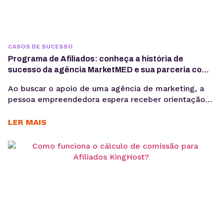
CASOS DE SUCESSO
Programa de Afiliados: conheça a história de
sucesso da agência MarketMED e sua parceria com
a KingHost
Ao buscar o apoio de uma agência de marketing, a
pessoa empreendedora espera receber orientação
técnica. Como ter uma presença digital de sucesso?
“O cliente, quando chega, sabe muito pouco sobre o
LER MAIS
que quer. Cabe a nós traçarmos um caminho para
ele”, explica Nori Carneiro, CEO na MarketMED –
primeira empresa em marketing médico do...