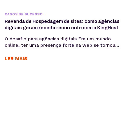
CASOS DE SUCESSO
Revenda de Hospedagem de sites: como agências
digitais geram receita recorrente com a KingHost
O desafio para agências digitais Em um mundo
online, ter uma presença forte na web se tornou
essencial para as empresas. Nesse cenário, cada vez
mais agências digitais adotam a Revenda de
LER MAIS
Hospedagem de Sites como negócio. Um modelo
que cresce com a alta demanda por serviços
completos, do design e desenvolvimento à
manutenção dos...