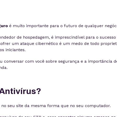
guro
é muito importante para o futuro de qualquer negóci
vendedor de hospedagem, é imprescindível para o sucesso
 sofrer um ataque cibernético é um medo de todo proprietá
s iniciantes.
vou conversar com você sobre segurança e a importância d
nda.
 Antivírus?
ua no seu site da mesma forma que no seu computador.