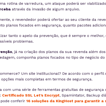
ma rotina de varredura, um ataque poderá ser viabilizad
erceba
através da invasão de algum arquivo.
ente, o revendedor poderá ofertar ao seu cliente da rev
o planos focados em segurança, quanto pacotes adiciona
lizar tanto o apelo da prevenção, que é sempre o melhor,
ssíveis problemas.
venção
, já na criação dos planos da sua revenda além dos
pedagem, componha planos focados no tipo de negócio do
ommerce? Um site institucional? De acordo com o perfil 
r opções mais completas em termos de segurança.
ta com uma série de ferramentas gratuitas de segurança 
r:
Certificado SSL Let’s Encrypt
, Spamintator, Backup di
 pode conferir
16 soluções da KingHost para garantir a