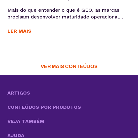
Mais do que entender o que é GEO, as marcas
precisam desenvolver maturidade operacional
para atuar nesse novo cenário: produção orientada
à intenção, consistência temática e conteúdos
LER MAIS
estruturados para interpretação por modelos de
IA, sem comprometer a experiência humana. A
forma como os usuários acessam informação está
passando por uma mudança estrutural. Interfaces
baseadas em...
VER MAIS CONTEÚDOS
ARTIGOS
CONTEÚDOS POR PRODUTOS
VEJA TAMBÉM
AJUDA