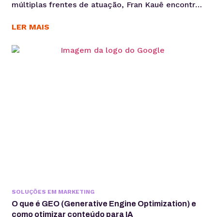
múltiplas frentes de atuação, Fran Kauê encontrou
na KingHost uma base estável para desenvolver,
hospedar e sustentar projetos digitais ao longo
LER MAIS
dos anos. Com cerca de 15 anos de parceria, ele
utiliza a infraestrutura da KingHost em diferentes
contextos: desde entregas para clientes até
iniciativas familiares e novos...
SOLUÇÕES EM MARKETING
O que é GEO (Generative Engine Optimization) e
como otimizar conteúdo para IA