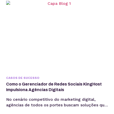
lucrativa — até o momento em que o tempo gasto
entre briefing, produção e publicação começa a
comprometer margem,...
CASOS DE SUCESSO
Como o Gerenciador de Redes Sociais KingHost
Impulsiona Agências Digitais
No cenário competitivo do marketing digital,
agências de todos os portes buscam soluções que
otimizem seus processos, garantam a eficiência e