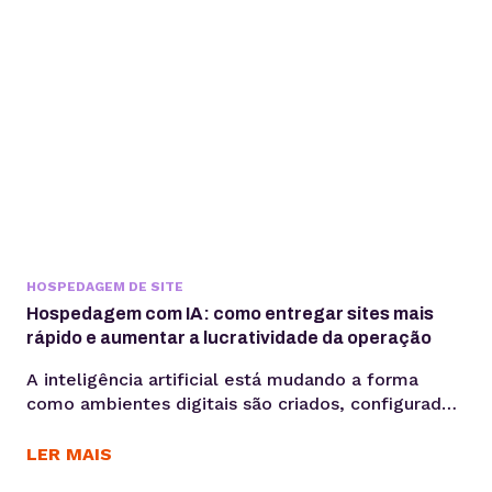
HOSPEDAGEM DE SITE
Hospedagem com IA: como entregar sites mais
rápido e aumentar a lucratividade da operação
A inteligência artificial está mudando a forma
como ambientes digitais são criados, configurados
e administrados. Mais do que acelerar tarefas, ela
automatiza processos e gera mais produtividade
LER MAIS
para os times. Criar sites pode ser uma operação