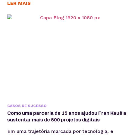
entreguem resultados consistentes aos seus
LER MAIS
clientes. Para Daniele Alves, social media e
fundadora da agência Daniele Alves | Marketing
Digital, o Gerenciador de Redes Sociais KingHost
tem sido um parceiro essencial desde 2019,
permitindo...
CASOS DE SUCESSO
Como uma parceria de 15 anos ajudou Fran Kauê a
sustentar mais de 500 projetos digitais
Em uma trajetória marcada por tecnologia, e