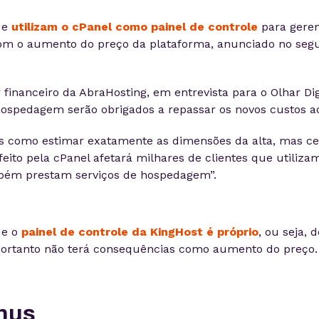
ue
utilizam o cPanel como painel de controle
para gere
 com o aumento do preço da plataforma, anunciado no se
financeiro da AbraHosting, em entrevista para o Olhar Digi
ospedagem serão obrigados a repassar os novos custos ao
s como estimar exatamente as dimensões da alta, mas c
 feito pela cPanel afetará milhares de clientes que utiliza
bém prestam serviços de hospedagem”.
ue o
painel de controle da KingHost é próprio
, ou seja, 
portanto não terá consequências como aumento do preço.
nus