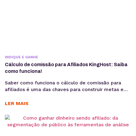
INDIQUE E GANHE
Cálculo de comissão para Afiliados KingHost: Saiba
como funciona!
Saber como funciona o cálculo de comissão para
afiliados é uma das chaves para construir metas e
alcançar o sucesso nas vendas online. Neste post,
você vai aprender a calcular seus ganhos de forma
LER MAIS
simples e eficiente. Tudo para facilitar sua jornada
no Programa de Afiliados da KingHost. Lembra que
as comissões podem chegar a...