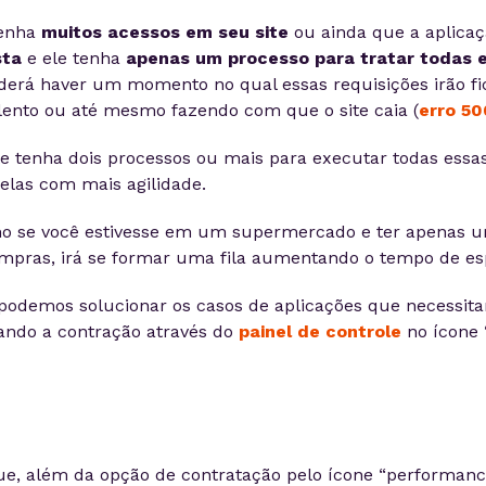
tenha
muitos acessos em seu site
ou ainda que a aplicaç
sta
e ele tenha
apenas um processo para tratar todas 
oderá haver um momento no qual essas requisições irão fic
 lento ou até mesmo fazendo com que o site caia (
erro 50
nte tenha dois processos ou mais para executar todas ess
elas com mais agilidade.
o se você estivesse em um supermercado e ter apenas u
mpras, irá se formar uma fila aumentando o tempo de es
 podemos solucionar os casos de aplicações que necessit
zando a contração através do
painel de controle
no ícone 
ue, além da opção de contratação pelo ícone “performanc