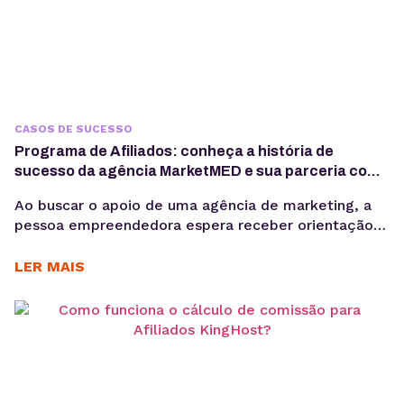
CASOS DE SUCESSO
Programa de Afiliados: conheça a história de
sucesso da agência MarketMED e sua parceria com
a KingHost
Ao buscar o apoio de uma agência de marketing, a
pessoa empreendedora espera receber orientação
técnica. Como ter uma presença digital de sucesso?
“O cliente, quando chega, sabe muito pouco sobre o
LER MAIS
que quer. Cabe a nós traçarmos um caminho para
ele”, explica Nori Carneiro, CEO na MarketMED –
primeira empresa em marketing médico do...