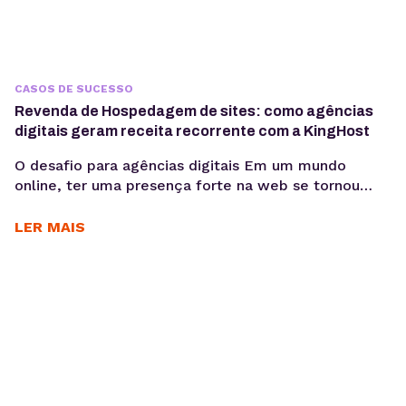
CASOS DE SUCESSO
Revenda de Hospedagem de sites: como agências
digitais geram receita recorrente com a KingHost
O desafio para agências digitais Em um mundo
online, ter uma presença forte na web se tornou
essencial para as empresas. Nesse cenário, cada vez
mais agências digitais adotam a Revenda de
LER MAIS
Hospedagem de Sites como negócio. Um modelo
que cresce com a alta demanda por serviços
completos, do design e desenvolvimento à
manutenção dos...