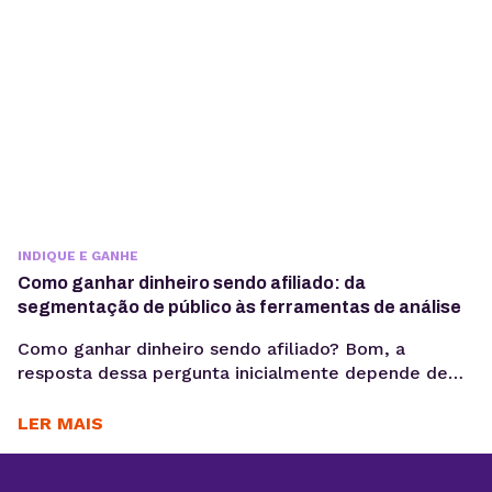
INDIQUE E GANHE
Como ganhar dinheiro sendo afiliado: da
segmentação de público às ferramentas de análise
Como ganhar dinheiro sendo afiliado? Bom, a
resposta dessa pergunta inicialmente depende de
escolher os melhores programas de afiliados, fazer
seu cadastro e divulgar seu link. Até aí você chegou
LER MAIS
na metade do caminho, mas agora o que fazer?
Agora, você precisa ir além e pensar em estratégias