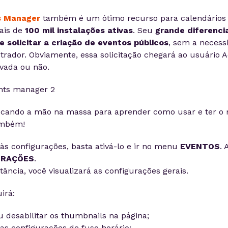
s Manager
também é um ótimo recurso para calendários 
ais de
100 mil instalações ativas
. Seu
grande diferencia
e solicitar a criação de eventos públicos
, sem a necess
trador. Obviamente, essa solicitação chegará ao usuário 
vada ou não.
ocando a mão na massa para aprender como usar e ter o 
ambém!
 às configurações, basta ativá-lo e ir no menu
EVENTOS
. 
URAÇÕES
.
ância, você visualizará as configurações gerais.
irá:
ou desabilitar os thumbnails na página;
as configurações de fuso horário;