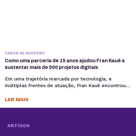
CASOS DE SUCESSO
Como uma parceria de 15 anos ajudou Fran Kauê a
sustentar mais de 500 projetos digitais
Em uma trajetória marcada por tecnologia, e
múltiplas frentes de atuação, Fran Kauê encontrou
na KingHost uma base estável para desenvolver,
hospedar e sustentar projetos digitais ao longo dos
LER MAIS
anos. Com cerca de 15 anos de parceria, ele utiliza a
infraestrutura da KingHost em diferentes contextos:
desde entregas para clientes até iniciativas
familiares e novos...
ARTIGOS