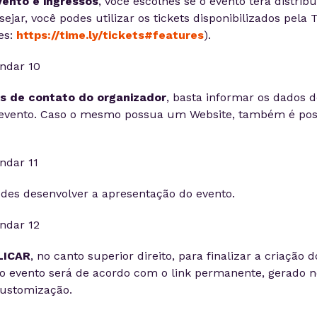
vento e ingressos
, você escolhes se o evento terá distribu
ejar, você podes utilizar os tickets disponibilizados pela 
es:
https://time.ly/tickets#features
).
s de contato do organizador
, basta informar os dados 
 evento. Caso o mesmo possua um Website, também é poss
odes desenvolver a apresentação do evento.
LICAR
, no canto superior direito, para finalizar a criação d
o evento será de acordo com o link permanente, gerado n
customização.