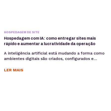
HOSPEDAGEM DE SITE
Hospedagem com IA: como entregar sites mais
rápido e aumentar a lucratividade da operação
A inteligência artificial está mudando a forma como
ambientes digitais são criados, configurados e
administrados. Mais do que acelerar tarefas, ela
automatiza processos e gera mais produtividade
LER MAIS
para os times. Criar sites pode ser uma operação
lucrativa — até o momento em que o tempo gasto
entre briefing, produção e publicação começa a
comprometer margem,...