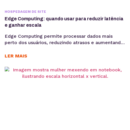
HOSPEDAGEM DE SITE
Edge Computing: quando usar para reduzir latência
e ganhar escala
Edge Computing permite processar dados mais
perto dos usuários, reduzindo atrasos e aumentando
a eficiência de aplicações críticas. Veja como
funciona, quais são seus benefícios e quando adotar
LER MAIS
essa arquitetura para escalar com mais performance.
Aplicações modernas precisam responder cada vez
mais rápido. Seja em plataformas SaaS, e-
commerces, sistemas de monitoramento, APIs ou
dispositivos conectados,...