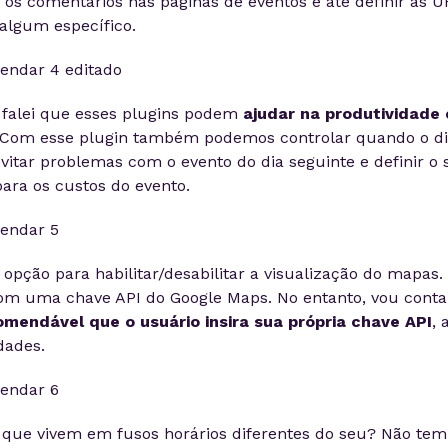
ar os comentários nas páginas de eventos e até definir as 
 algum específico.
falei que esses plugins podem
ajudar na produtividade 
 Com esse plugin também podemos controlar quando o dia
evitar problemas com o evento do dia seguinte e definir o
ra os custos do evento.
 opção para habilitar/desabilitar a visualização do mapas.
com uma chave API do Google Maps. No entanto, vou cont
mendável que o usuário insira sua própria chave API
, 
dades.
 que vivem em fusos horários diferentes do seu? Não te