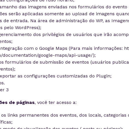
tamanho das imagens enviadas nos formulários do evento 
ões serão aplicadas somente ao upload de imagens quand
s de entrada. Na área de administração do WP, as Imagen
s pelo WordPress);
gerenciamento dos privilégios de usuários que irão acom
entos;
 integração com o Google Maps (Para mais informações: ht
m/documentation/google-maps/api-usage/);
os formulários de submissão de eventos (usuários public
entos);
xportar as configurações customizadas do Plugin;
os.
ões de páginas
, você ter acesso a:
 os links permanentes dos eventos, dos locais, categorias 
ficas;
o modo de visualização dos eventos ( posts ou páginas);