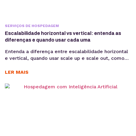
SERVIÇOS DE HOSPEDAGEM
Escalabilidade horizontal vs vertical: entenda as
diferenças e quando usar cada uma
Entenda a diferença entre escalabilidade horizontal
e vertical, quando usar scale up e scale out, como
funciona a expansão em VPS e cloud e qual modelo
faz mais sentido para sua aplicação. Quando uma
LER MAIS
aplicação cresce, aumentar apenas CPU ou memória
nem sempre resolve problemas de performance. Em
muitos casos, o desafio está em escolher...