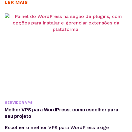
marketing, vendas, atendimento e desenvolvimento.
LER MAIS
A automação de processos passou a fazer parte da
rotina de empresas que precisam aumentar a
eficiência operacional, reduzir erros manuais e
integrar sistemas que não se comunicam
diretamente. Nesse cenário, o...
SERVIDOR VPS
Melhor VPS para WordPress: como escolher para
seu projeto
Escolher o melhor VPS para WordPress exige