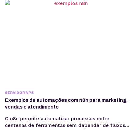
plano VPS exige uma análise que vai além do valor
mensal. Embora o preço seja um critério relevante,
ele não...
SERVIDOR VPS
Exemplos de automações com n8n para marketing,
vendas e atendimento
O n8n permite automatizar processos entre
centenas de ferramentas sem depender de fluxos
limitados. Conheça aplicações práticas para