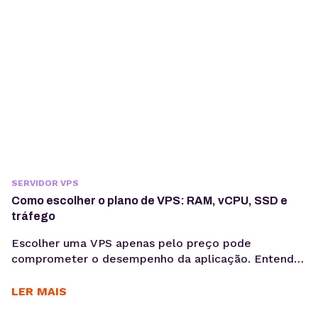
SERVIDOR VPS
Como escolher o plano de VPS: RAM, vCPU, SSD e
tráfego
Escolher uma VPS apenas pelo preço pode
comprometer o desempenho da aplicação. Entenda
como avaliar RAM, vCPU, armazenamento e tráfego
para dimensionar a infraestrutura de forma técnica e
LER MAIS
evitar gargalos na produção. Saber como escolher