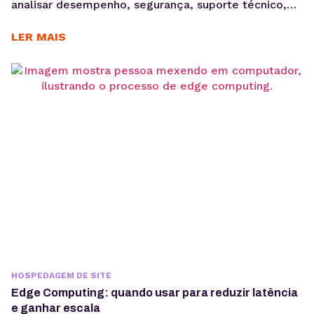
analisar desempenho, segurança, suporte técnico,
autonomia de configuração e previsibilidade de
custos para manter projetos profissionais estáveis,
LER MAIS
escaláveis e mais fáceis de gerenciar. Quando um
projeto WordPress cresce, a hospedagem
compartilhada pode deixar de acompanhar a
demanda. Lentidão, limitações técnicas e
dificuldade para escalar recursos costumam
aparecer à...
HOSPEDAGEM DE SITE
Edge Computing: quando usar para reduzir latência
e ganhar escala