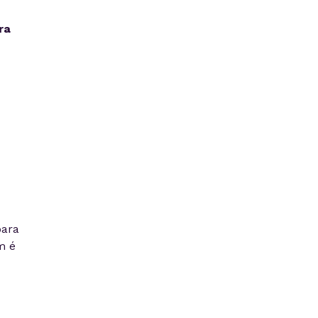
ra
para
m é