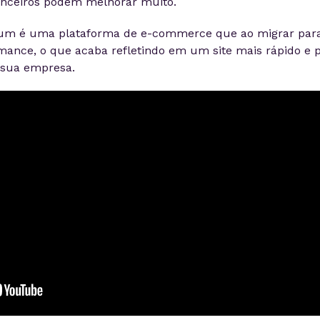
nanceiros podem melhorar muito.
m é uma plataforma de e-commerce que ao migrar para
ance, o que acaba refletindo em um site mais rápido e 
a sua empresa.