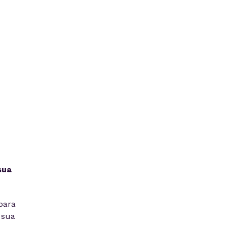
sua
para
 sua