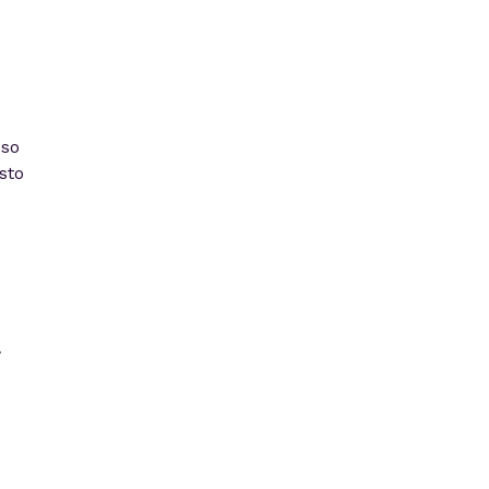
sso
sto
a