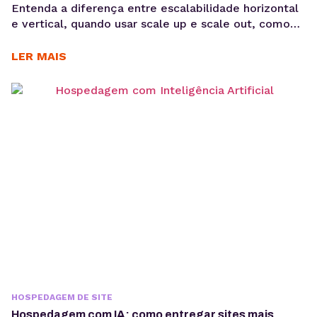
Entenda a diferença entre escalabilidade horizontal
e vertical, quando usar scale up e scale out, como
funciona a expansão em VPS e cloud e qual modelo
faz mais sentido para sua aplicação. Quando uma
LER MAIS
aplicação cresce, aumentar apenas CPU ou memória
nem sempre resolve problemas de performance. Em
muitos casos, o desafio está em escolher...
HOSPEDAGEM DE SITE
Hospedagem com IA: como entregar sites mais