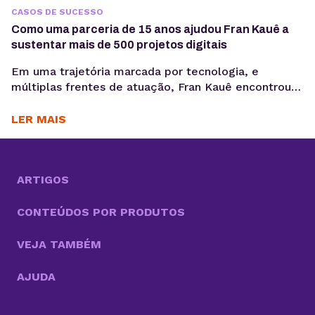
CASOS DE SUCESSO
Como uma parceria de 15 anos ajudou Fran Kauê a
sustentar mais de 500 projetos digitais
Em uma trajetória marcada por tecnologia, e
múltiplas frentes de atuação, Fran Kauê encontrou
na KingHost uma base estável para desenvolver,
hospedar e sustentar projetos digitais ao longo dos
LER MAIS
anos. Com cerca de 15 anos de parceria, ele utiliza a
infraestrutura da KingHost em diferentes contextos:
desde entregas para clientes até iniciativas
familiares e novos...
ARTIGOS
CONTEÚDOS POR PRODUTOS
VEJA TAMBÉM
AJUDA