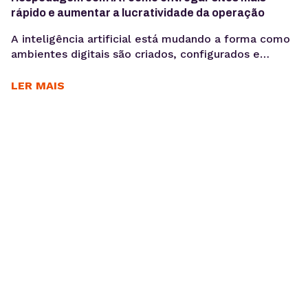
rápido e aumentar a lucratividade da operação
A inteligência artificial está mudando a forma como
ambientes digitais são criados, configurados e
administrados. Mais do que acelerar tarefas, ela
automatiza processos e gera mais produtividade
LER MAIS
para os times. Criar sites pode ser uma operação
lucrativa — até o momento em que o tempo gasto
entre briefing, produção e publicação começa a
comprometer margem,...