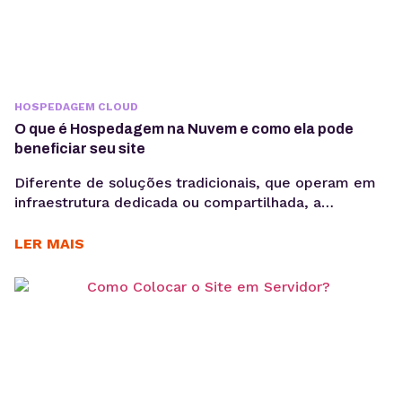
HOSPEDAGEM CLOUD
O que é Hospedagem na Nuvem e como ela pode
beneficiar seu site
Diferente de soluções tradicionais, que operam em
infraestrutura dedicada ou compartilhada, a
hospedagem na nuvem permite que os recursos
sejam ajustados dinamicamente conforme a
LER MAIS
demanda. Em vez de depender de uma única
máquina, o seu site é distribuído em diversos pontos
da rede, o que favorece desempenho e resiliência.
Em um mercado digital cada vez...