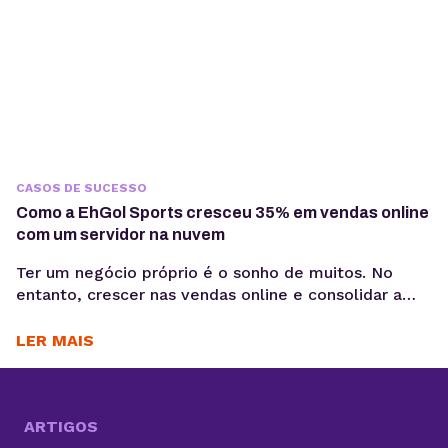
CASOS DE SUCESSO
Como a EhGol Sports cresceu 35% em vendas online
com um servidor na nuvem
Ter um negócio próprio é o sonho de muitos. No
entanto, crescer nas vendas online e consolidar a
marca no mercado exige conhecimento, testes e,
claro, ajuda da tecnologia. Um estudo da Fundação
LER MAIS
Getúlio Vargas, em parceria com o Sebrae, revela
que um terço das novas empresas fecha as portas
em apenas dois anos. A...
ARTIGOS