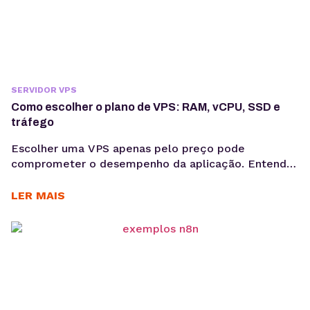
SERVIDOR VPS
Como escolher o plano de VPS: RAM, vCPU, SSD e
tráfego
Escolher uma VPS apenas pelo preço pode
comprometer o desempenho da aplicação. Entenda
como avaliar RAM, vCPU, armazenamento e tráfego
para dimensionar a infraestrutura de forma técnica e
LER MAIS
evitar gargalos na produção. Saber como escolher
plano VPS exige uma análise que vai além do valor
mensal. Embora o preço seja um critério relevante,
ele não...