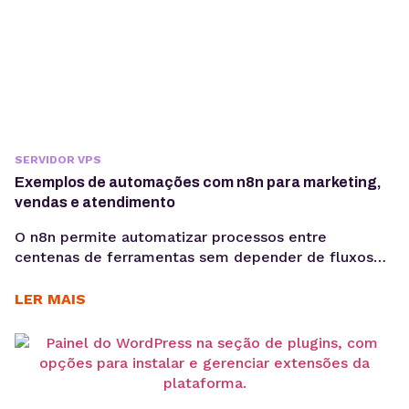
SERVIDOR VPS
Exemplos de automações com n8n para marketing,
vendas e atendimento
O n8n permite automatizar processos entre
centenas de ferramentas sem depender de fluxos
limitados. Conheça aplicações práticas para
marketing, vendas, atendimento e desenvolvimento.
LER MAIS
A automação de processos passou a fazer parte da
rotina de empresas que precisam aumentar a
eficiência operacional, reduzir erros manuais e
integrar sistemas que não se comunicam
diretamente. Nesse cenário, o...