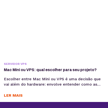
demanda. Lentidão, limitações técnicas e
dificuldade para escalar recursos costumam
aparecer à...
SERVIDOR VPS
Mac Mini ou VPS: qual escolher para seu projeto?
Escolher entre Mac Mini ou VPS é uma decisão que
vai além do hardware: envolve entender como as
aplicações serão executadas, mantidas e escaladas
ao longo do tempo. Quando for desenvolver o seu
LER MAIS
projeto digital, é importante pensar bastante
durante o processo de escolha da sua infraestrutura.