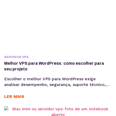
SERVIDOR VPS
Melhor VPS para WordPress: como escolher para
seu projeto
Escolher o melhor VPS para WordPress exige
analisar desempenho, segurança, suporte técnico,
autonomia de configuração e previsibilidade de
custos para manter projetos profissionais estáveis,
LER MAIS
escaláveis e mais fáceis de gerenciar. Quando um
projeto WordPress cresce, a hospedagem
compartilhada pode deixar de acompanhar a