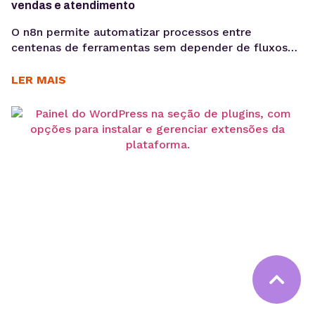
vendas e atendimento
O n8n permite automatizar processos entre
centenas de ferramentas sem depender de fluxos
limitados. Conheça aplicações práticas para
marketing, vendas, atendimento e desenvolvimento.
LER MAIS
A automação de processos passou a fazer parte da
rotina de empresas que precisam aumentar a
eficiência operacional, reduzir erros manuais e
integrar sistemas que não se comunicam
diretamente. Nesse cenário, o...