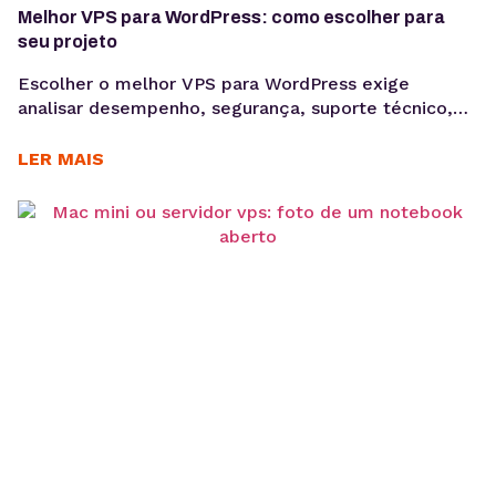
Melhor VPS para WordPress: como escolher para
seu projeto
Escolher o melhor VPS para WordPress exige
analisar desempenho, segurança, suporte técnico,
autonomia de configuração e previsibilidade de
custos para manter projetos profissionais estáveis,
LER MAIS
escaláveis e mais fáceis de gerenciar. Quando um
projeto WordPress cresce, a hospedagem
compartilhada pode deixar de acompanhar a
demanda. Lentidão, limitações técnicas e
dificuldade para escalar recursos costumam
aparecer à...