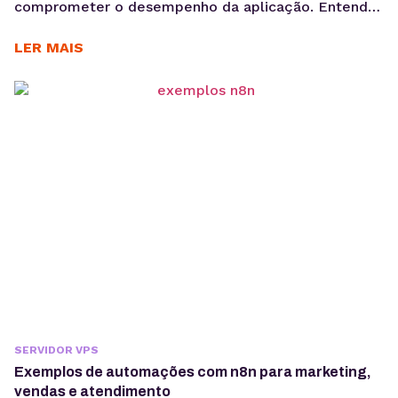
comprometer o desempenho da aplicação. Entenda
como avaliar RAM, vCPU, armazenamento e tráfego
para dimensionar a infraestrutura de forma técnica e
LER MAIS
evitar gargalos na produção. Saber como escolher
plano VPS exige uma análise que vai além do valor
mensal. Embora o preço seja um critério relevante,
ele não...
SERVIDOR VPS
Exemplos de automações com n8n para marketing,
vendas e atendimento