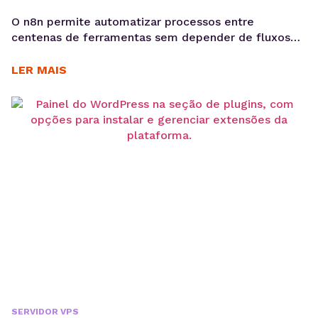
O n8n permite automatizar processos entre
centenas de ferramentas sem depender de fluxos
limitados. Conheça aplicações práticas para
marketing, vendas, atendimento e desenvolvimento.
LER MAIS
A automação de processos passou a fazer parte da
rotina de empresas que precisam aumentar a
eficiência operacional, reduzir erros manuais e
integrar sistemas que não se comunicam
diretamente. Nesse cenário, o...
SERVIDOR VPS