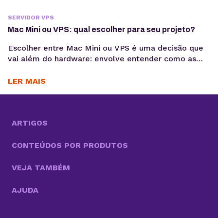
SERVIDOR VPS
Mac Mini ou VPS: qual escolher para seu projeto?
Escolher entre Mac Mini ou VPS é uma decisão que
vai além do hardware: envolve entender como as
aplicações serão executadas, mantidas e escaladas
ao longo do tempo. Quando for desenvolver o seu
LER MAIS
projeto digital, é importante pensar bastante
durante o processo de escolha da sua infraestrutura.
Afinal, é uma decisão que impacta diretamente o...
ARTIGOS
CONTEÚDOS POR PRODUTOS
VEJA TAMBÉM
AJUDA