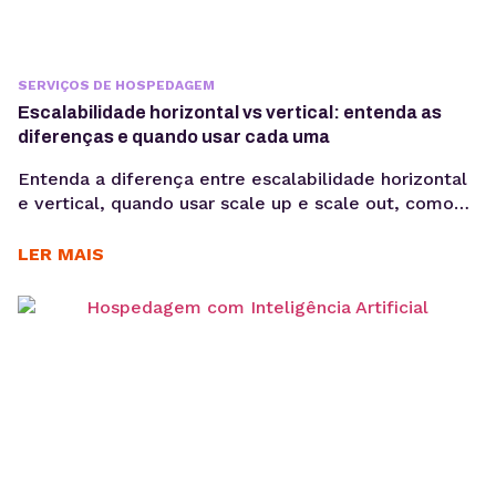
SERVIÇOS DE HOSPEDAGEM
Escalabilidade horizontal vs vertical: entenda as
diferenças e quando usar cada uma
Entenda a diferença entre escalabilidade horizontal
e vertical, quando usar scale up e scale out, como
funciona a expansão em VPS e cloud e qual modelo
faz mais sentido para sua aplicação. Quando uma
LER MAIS
aplicação cresce, aumentar apenas CPU ou memória
nem sempre resolve problemas de performance. Em
muitos casos, o desafio está em escolher...