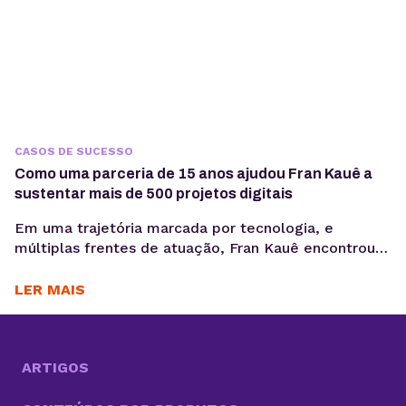
CASOS DE SUCESSO
Como uma parceria de 15 anos ajudou Fran Kauê a
sustentar mais de 500 projetos digitais
Em uma trajetória marcada por tecnologia, e
múltiplas frentes de atuação, Fran Kauê encontrou
na KingHost uma base estável para desenvolver,
hospedar e sustentar projetos digitais ao longo dos
LER MAIS
anos. Com cerca de 15 anos de parceria, ele utiliza a
infraestrutura da KingHost em diferentes contextos:
desde entregas para clientes até iniciativas
familiares e novos...
ARTIGOS