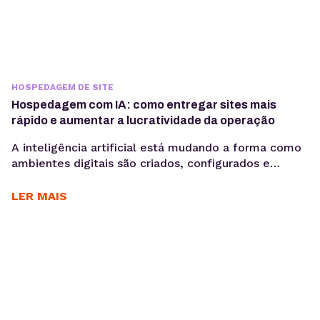
HOSPEDAGEM DE SITE
Hospedagem com IA: como entregar sites mais
rápido e aumentar a lucratividade da operação
A inteligência artificial está mudando a forma como
ambientes digitais são criados, configurados e
administrados. Mais do que acelerar tarefas, ela
automatiza processos e gera mais produtividade
LER MAIS
para os times. Criar sites pode ser uma operação
lucrativa — até o momento em que o tempo gasto
entre briefing, produção e publicação começa a
comprometer margem,...