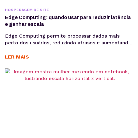
HOSPEDAGEM DE SITE
Edge Computing: quando usar para reduzir latência
e ganhar escala
Edge Computing permite processar dados mais
perto dos usuários, reduzindo atrasos e aumentando
a eficiência de aplicações críticas. Veja como
funciona, quais são seus benefícios e quando adotar
LER MAIS
essa arquitetura para escalar com mais performance.
Aplicações modernas precisam responder cada vez
mais rápido. Seja em plataformas SaaS, e-
commerces, sistemas de monitoramento, APIs ou
dispositivos conectados,...