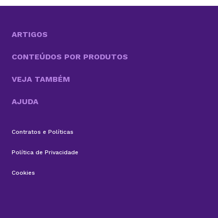
anos. Com cerca de 15 anos de parceria, ele utiliza a
infraestrutura da KingHost em diferentes contextos:
desde entregas para clientes até iniciativas
familiares e novos...
ARTIGOS
CONTEÚDOS POR PRODUTOS
VEJA TAMBÉM
AJUDA
Contratos e Políticas
Política de Privacidade
Cookies