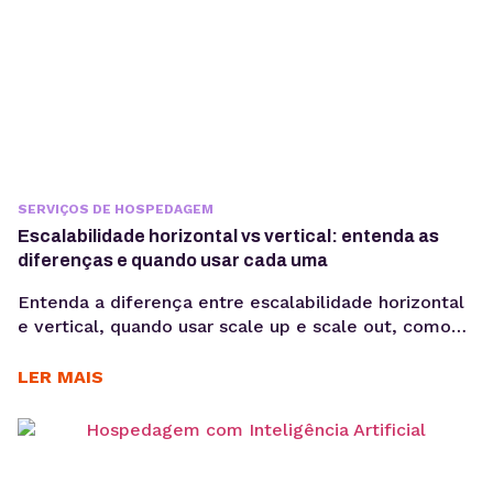
SERVIÇOS DE HOSPEDAGEM
Escalabilidade horizontal vs vertical: entenda as
diferenças e quando usar cada uma
Entenda a diferença entre escalabilidade horizontal
e vertical, quando usar scale up e scale out, como
funciona a expansão em VPS e cloud e qual modelo
faz mais sentido para sua aplicação. Quando uma
LER MAIS
aplicação cresce, aumentar apenas CPU ou memória
nem sempre resolve problemas de performance. Em
muitos casos, o desafio está em escolher...