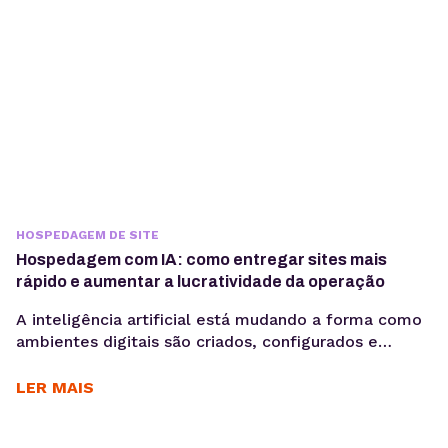
HOSPEDAGEM DE SITE
Hospedagem com IA: como entregar sites mais
rápido e aumentar a lucratividade da operação
A inteligência artificial está mudando a forma como
ambientes digitais são criados, configurados e
administrados. Mais do que acelerar tarefas, ela
automatiza processos e gera mais produtividade
LER MAIS
para os times. Criar sites pode ser uma operação
lucrativa — até o momento em que o tempo gasto