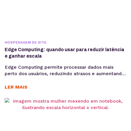
HOSPEDAGEM DE SITE
Edge Computing: quando usar para reduzir latência
e ganhar escala
Edge Computing permite processar dados mais
perto dos usuários, reduzindo atrasos e aumentando
a eficiência de aplicações críticas. Veja como
funciona, quais são seus benefícios e quando adotar
LER MAIS
essa arquitetura para escalar com mais performance.
Aplicações modernas precisam responder cada vez
mais rápido. Seja em plataformas SaaS, e-
commerces, sistemas de monitoramento, APIs ou
dispositivos conectados,...