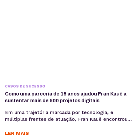
entre briefing, produção e publicação começa a
comprometer margem,...
CASOS DE SUCESSO
Como uma parceria de 15 anos ajudou Fran Kauê a
sustentar mais de 500 projetos digitais
Em uma trajetória marcada por tecnologia, e
múltiplas frentes de atuação, Fran Kauê encontrou
na KingHost uma base estável para desenvolver,
hospedar e sustentar projetos digitais ao longo dos
LER MAIS