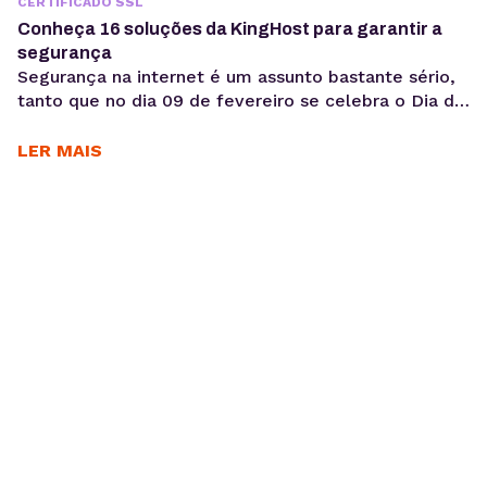
CERTIFICADO SSL
Conheça 16 soluções da KingHost para garantir a
segurança
Segurança na internet é um assunto bastante sério,
tanto que no dia 09 de fevereiro se celebra o Dia da
Internet Segura. O evento ocorre em prol da
conscientização do uso seguro, ético e responsável
LER MAIS
da internet. Aproveitamos a oportunidade para
compartilhar 16 soluções que a KingHost
disponibiliza para seus clientes para garantir a
segurança...