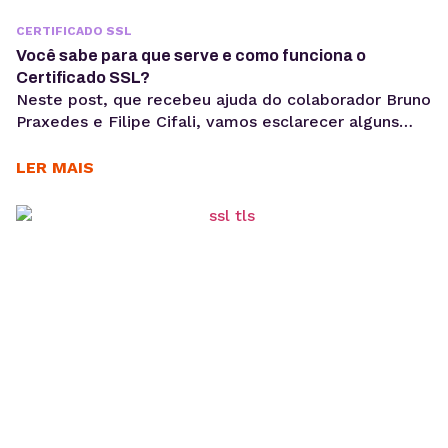
CERTIFICADO SSL
Você sabe para que serve e como funciona o
Certificado SSL?
Neste post, que recebeu ajuda do colaborador Bruno
Praxedes e Filipe Cifali, vamos esclarecer alguns
pontos relacionados ao Certificado SSL e seu
funcionamento, tanto para o cliente quanto para a
LER MAIS
equipe que é responsável pelo gerenciamento da
certificação. Se você já é cliente KingHost, mas não
ativou seu certificado SSL, basta acessar seu Painel
de...