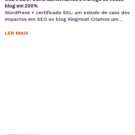
blog em 200%
WordPress + certificado SSL: um estudo de caso dos
impactos em SEO no blog KingHost Criamos um
estudo de caso que investiga a influência da
instalação e ativação do certificado SSL no Lab
LER MAIS
KingHost. Esse estudo mostra, através da
apresentação de dados no nosso analytics, o
quão efetivo e imediato foi o impacto dessa
tecnologia de...