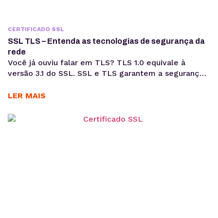
CERTIFICADO SSL
SSL TLS – Entenda as tecnologias de segurança da
rede
Você já ouviu falar em TLS? TLS 1.0 equivale à
versão 3.1 do SSL. SSL e TLS garantem a segurança
na troca de dados na rede. O TLS é a evolução do
SSL, mas quanto à aplicação prática, quando
LER MAIS
provindas de fontes confiáveis, ambas as
tecnologias garantem a troca legítima e segura de
informações. De acordo...