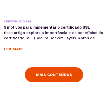
CERTIFICADO SSL
5 motivos para implementar o certificado SSL
Esse artigo explora a importância e os benefícios do
certificado SSL (Secure Socket Layer). Antes de
qualquer coisa, é importante ressaltar que, se você
utiliza qualquer aplicativo que administra
LER MAIS
informações sensíveis, você necessita da
encriptação da informação através do certificado
SSL. Uma vez que informações sensíveis são
trocadas na web sem o SSL, os dados ficam
MAIS CONTEÚDOS
facilmente...