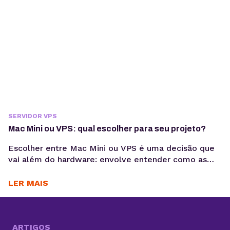
aparecer à...
SERVIDOR VPS
Mac Mini ou VPS: qual escolher para seu projeto?
Escolher entre Mac Mini ou VPS é uma decisão que
vai além do hardware: envolve entender como as
aplicações serão executadas, mantidas e escaladas
ao longo do tempo. Quando for desenvolver o seu
LER MAIS
projeto digital, é importante pensar bastante
durante o processo de escolha da sua infraestrutura.
Afinal, é uma decisão que impacta diretamente o...
ARTIGOS