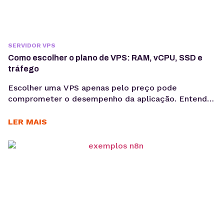
SERVIDOR VPS
Como escolher o plano de VPS: RAM, vCPU, SSD e
tráfego
Escolher uma VPS apenas pelo preço pode
comprometer o desempenho da aplicação. Entenda
como avaliar RAM, vCPU, armazenamento e tráfego
para dimensionar a infraestrutura de forma técnica e
LER MAIS
evitar gargalos na produção. Saber como escolher
plano VPS exige uma análise que vai além do valor
mensal. Embora o preço seja um critério relevante,
ele não...