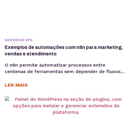
SERVIDOR VPS
Exemplos de automações com n8n para marketing,
vendas e atendimento
O n8n permite automatizar processos entre
centenas de ferramentas sem depender de fluxos
limitados. Conheça aplicações práticas para
marketing, vendas, atendimento e desenvolvimento.
LER MAIS
A automação de processos passou a fazer parte da
rotina de empresas que precisam aumentar a
eficiência operacional, reduzir erros manuais e
integrar sistemas que não se comunicam
diretamente. Nesse cenário, o...