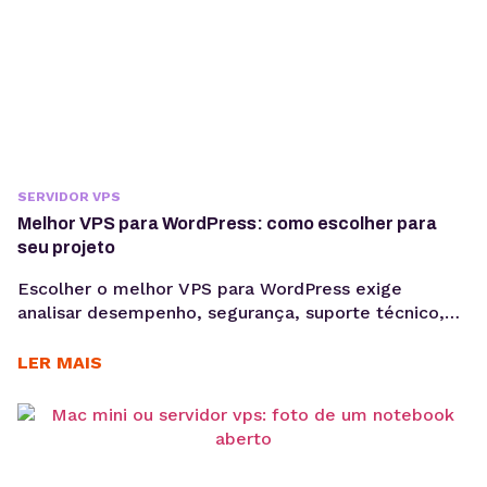
SERVIDOR VPS
Melhor VPS para WordPress: como escolher para
seu projeto
Escolher o melhor VPS para WordPress exige
analisar desempenho, segurança, suporte técnico,
autonomia de configuração e previsibilidade de
custos para manter projetos profissionais estáveis,
LER MAIS
escaláveis e mais fáceis de gerenciar. Quando um
projeto WordPress cresce, a hospedagem
compartilhada pode deixar de acompanhar a
demanda. Lentidão, limitações técnicas e
dificuldade para escalar recursos costumam