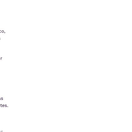
co,
s
r
as
tes.