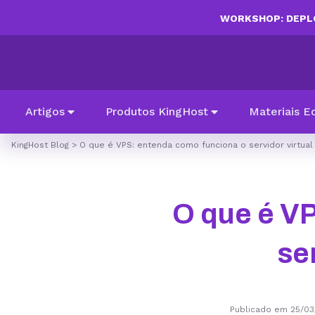
WORKSHOP: DEPLO
Artigos
Produtos KingHost
Materiais E
KingHost Blog
>
O que é VPS: entenda como funciona o servidor virtual
O que é V
se
Publicado em 25/0