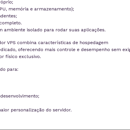
óprio;
CPU, memória e armazenamento);
dentes;
 completo.
 ambiente isolado para rodar suas aplicações.
idor VPS combina características de hospedagem
edicado, oferecendo mais controle e desempenho sem exig
r físico exclusivo.
do para:
 desenvolvimento;
ior personalização do servidor.