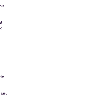
mia
l
po
 de
ais,