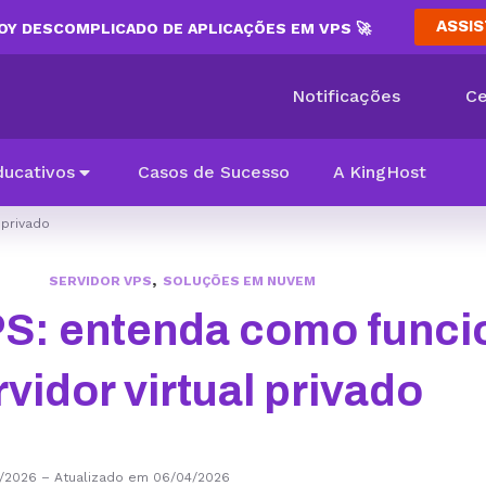
ASSIS
Y DESCOMPLICADO DE APLICAÇÕES EM VPS 🚀
Notificações
Ce
ducativos
Casos de Sucesso
A KingHost
 privado
,
SERVIDOR VPS
SOLUÇÕES EM NUVEM
PS: entenda como funci
rvidor virtual privado
3/2026
–
Atualizado em 06/04/2026