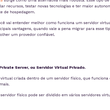
PS
surge como uma alternativa mais robusta. Esse tipo de
lar recursos, testar novas tecnologias e ter maior autono
nte de hospedagem.
ocê vai entender melhor como funciona um servidor virtua
ncipais vantagens, quando vale a pena migrar para esse ti
lher um provedor confiável.
Private Server, ou Servidor Virtual Privado.
irtual criada dentro de um servidor físico, que funciona
mais.
servidor físico pode ser dividido em vários servidores virtu