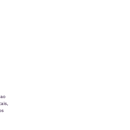
 ao
ais,
os