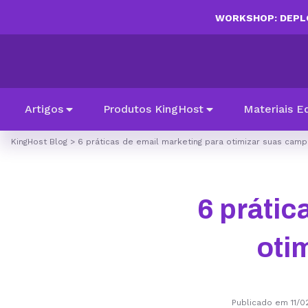
WORKSHOP: DEPLO
Artigos
Produtos KingHost
Materiais E
KingHost Blog
>
6 práticas de email marketing para otimizar suas cam
6 prátic
oti
Publicado em 11/0