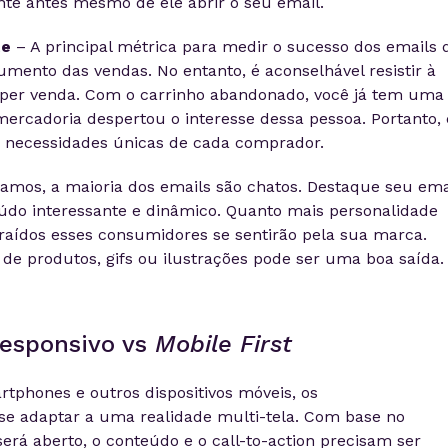
nte antes mesmo de ele abrir o seu email.
te
– A principal métrica para medir o sucesso dos emails 
mento das vendas. No entanto, é aconselhável resistir à
per venda. Com o carrinho abandonado, você já tem uma
ercadoria despertou o interesse dessa pessoa. Portanto, 
necessidades únicas de cada comprador.
mos, a maioria dos emails são chatos. Destaque seu ema
do interessante e dinâmico. Quanto mais personalidade
traídos esses consumidores se sentirão pela sua marca.
de produtos, gifs ou ilustrações pode ser uma boa saída.
esponsivo
vs
Mobile
First
tphones e outros dispositivos móveis, os
se adaptar a uma realidade
multi-tela
. Com base no
erá aberto, o conteúdo e o
call-to-action
precisam ser