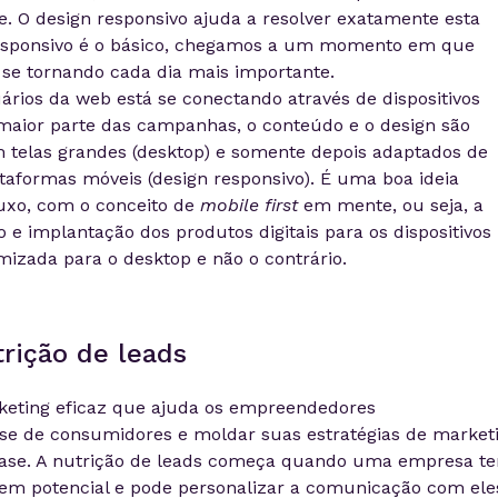
e. O
design
responsivo ajuda a resolver exatamente esta
sponsivo é o básico, chegamos a um momento em que
 se tornando cada dia mais importante.
rios da web está se conectando através de dispositivos
 maior parte das campanhas, o conteúdo e o
design
são
m telas grandes (desktop) e somente depois adaptados de
formas móveis (design responsivo). É uma boa ideia
uxo, com o conceito de
mobile
first
em mente, ou seja, a
e implantação dos produtos digitais para os dispositivos
izada para o desktop e não o contrário.
rição de leads
keting eficaz que ajuda os empreendedores
e de consumidores e moldar suas estratégias de market
 base. A nutrição de leads começa quando uma empresa t
 em potencial e pode personalizar a comunicação com eles