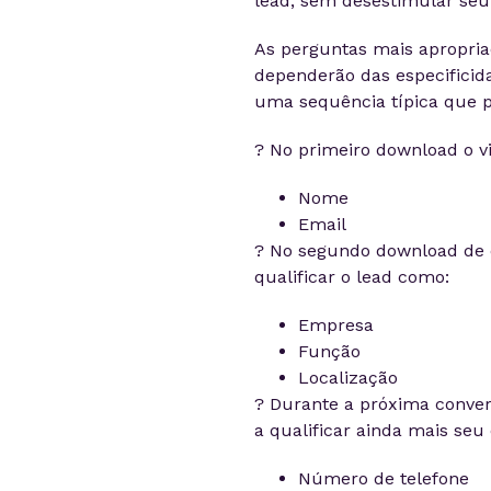
lead, sem desestimular seu
As perguntas mais apropriad
dependerão das especificida
uma sequência típica que po
? No primeiro download o vi
Nome
Email
? No segundo download de c
qualificar o lead como:
Empresa
Função
Localização
? Durante a próxima conver
a qualificar ainda mais seu 
Número de telefone