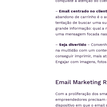
conquiste a atenção do clie
–
Email centrado no clien
abandono de carrinho é o au
tentação de buscar uma su
grande informação: qual a m
uma mensagem focada nas 
–
Seja divertido
– Convenha
na multidão com um conteú
conseguir imprimir, mais a
Engajar com imagens, fotos 
Email
Marketing R
Com a proliferação dos smar
empreendedores precisam 
dispositivo em que o
email
s