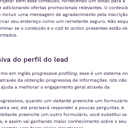
 projetar bem esse conteúdo, fornecendo um botão para a
e adicionando ofertas promocionais relevantes. O conteúd
incluir uma mensagem de agradecimento pela inscrição
arcar seu endereço como um remetente seguro. Não esq
erminar se o conteúdo e o
call to action
presentes estão ok
entados.
va do perfil do lead
rmo em inglês
progressive
profiling
, esse é um sistema o
através da obtenção progressiva de informações. Isto não
s ajuda a melhorar o engajamento geral através da
rogressivos, quando um visitante preenche um formulári
eira vez, ele precisará responder a poucas perguntas. A
sitante preenche um outro formulário, você substitui os
, e assim vai ganhando maior conhecimento sobre o seu