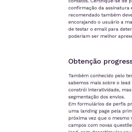
contatos. Certifique-se de
confirmação da assinatura 
recomendado também deve 
encorajando o usuário a m
de testar o email para det
poderiam ser melhor apres
Obtenção progressi
Também conhecido pelo te
sabemos mais sobre o lead 
constrói interatividade, ma
segmentação dos envios.
Em formulários de perfis p
uma
landing
page
pela prim
próxima vez que o mesmo vi
campos com novas questões