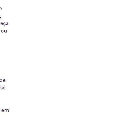
o
,
ueça
 ou
nde
 só
o em