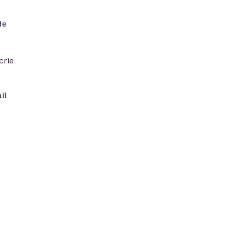
de
crie
il