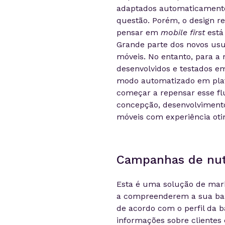
adaptados automaticament
questão. Porém, o
design
re
pensar em
mobile f
irst
está
Grande parte dos novos usuá
móveis. No entanto, para a
desenvolvidos e testados e
modo automatizado em plata
começar a repensar esse fl
concepção, desenvolvimento 
móveis com experiência otim
Campanhas de nut
Esta é uma solução de mar
a compreenderem a sua bas
de acordo com o perfil da
informações sobre clientes