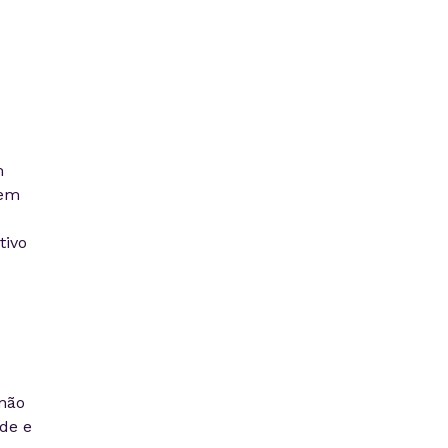
m
rem
tivo
não
de e