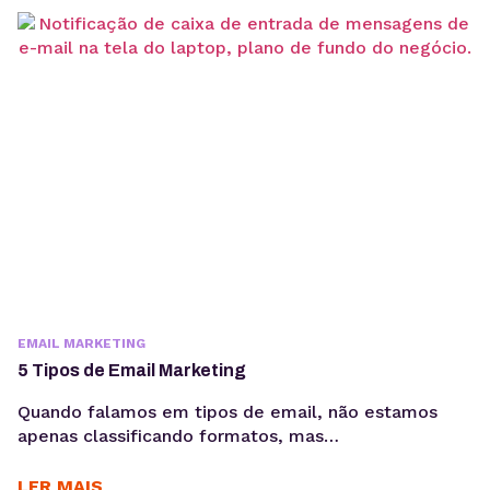
e-mail marketing continua sendo uma das
habilidades mais importantes para empresas que
desejam gerar vendas, nutrir leads e fortalecer o
relacionamento...
EMAIL MARKETING
5 Tipos de Email Marketing
Quando falamos em tipos de email, não estamos
apenas classificando formatos, mas
entendendo como cada mensagem cumpre um
papel estratégico dentro do relacionamento com o
LER MAIS