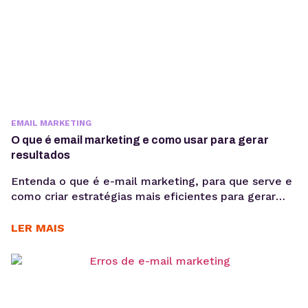
EMAIL MARKETING
O que é email marketing e como usar para gerar
resultados
Entenda o que é e-mail marketing, para que serve e
como criar estratégias mais eficientes para gerar
relacionamento, vendas e retenção sem depender
exclusivamente de mídia paga ou algoritmos. Se a
LER MAIS
aquisição de clientes está cada vez mais cara e a
dependência de mídia paga aumenta, construir um
canal próprio de relacionamento deixou de ser...