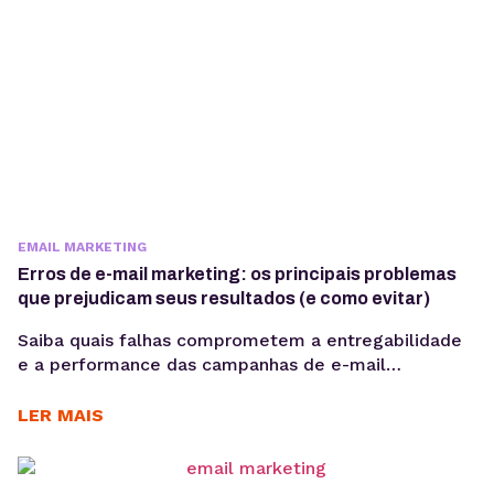
EMAIL MARKETING
Erros de e-mail marketing: os principais problemas
que prejudicam seus resultados (e como evitar)
Saiba quais falhas comprometem a entregabilidade
e a performance das campanhas de e-mail
marketing e como corrigi-las com uma abordagem
técnica e orientada a dados. O e-mail marketing
LER MAIS
continua sendo um dos canais com maior ROI no
digital. Ainda assim, muitas operações apresentam
baixa taxa de abertura, CTR inconsistente e