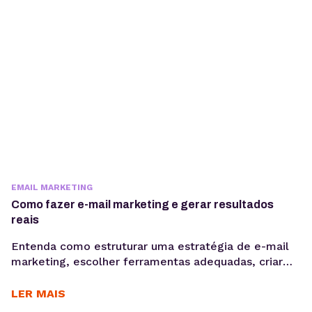
dificuldades de entrega. Para extrair...
EMAIL MARKETING
Como fazer e-mail marketing e gerar resultados
reais
Entenda como estruturar uma estratégia de e-mail
marketing, escolher ferramentas adequadas, criar
Newsletter, segmentar sua base e acompanhar
métricas como taxa de abertura e CTR para evoluir
LER MAIS
suas campanhas com consistência. Saber como fazer