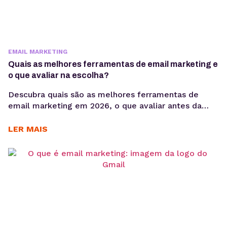
EMAIL MARKETING
Quais as melhores ferramentas de email marketing e
o que avaliar na escolha?
Descubra quais são as melhores ferramentas de
email marketing em 2026, o que avaliar antes da
escolha e quais soluções fazem mais sentido para
campanhas, automação e disparos de email.
LER MAIS
Escolher entre as melhores ferramentas de email
marketing nem sempre é simples. A decisão
depende de fatores como volume de envios, tipo de
comunicação, necessidade...