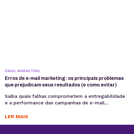
baseadas em...
EMAIL MARKETING
Erros de e-mail marketing: os principais problemas
que prejudicam seus resultados (e como evitar)
Saiba quais falhas comprometem a entregabilidade
e a performance das campanhas de e-mail
marketing e como corrigi-las com uma abordagem
técnica e orientada a dados. O e-mail marketing
LER MAIS
continua sendo um dos canais com maior ROI no
digital. Ainda assim, muitas operações apresentam