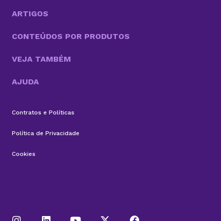
baixa taxa de abertura, CTR inconsistente e
dificuldades de entrega. Para extrair...
ARTIGOS
CONTEÚDOS POR PRODUTOS
VEJA TAMBÉM
AJUDA
Contratos e Políticas
Política de Privacidade
Cookies