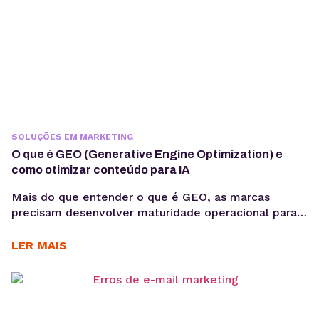
SOLUÇÕES EM MARKETING
O que é GEO (Generative Engine Optimization) e
como otimizar conteúdo para IA
Mais do que entender o que é GEO, as marcas
precisam desenvolver maturidade operacional para
atuar nesse novo cenário: produção orientada à
intenção, consistência temática e conteúdos
LER MAIS
estruturados para interpretação por modelos de IA,
sem comprometer a experiência humana. A forma
como os usuários acessam informação está
passando por uma mudança estrutural. Interfaces