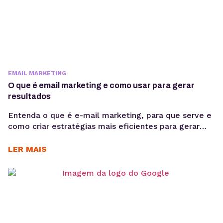
EMAIL MARKETING
O que é email marketing e como usar para gerar
resultados
Entenda o que é e-mail marketing, para que serve e
como criar estratégias mais eficientes para gerar
relacionamento, vendas e retenção sem depender
exclusivamente de mídia paga ou algoritmos. Se a
LER MAIS
aquisição de clientes está cada vez mais cara e a
dependência de mídia paga aumenta, construir um
canal próprio de relacionamento deixou de ser...