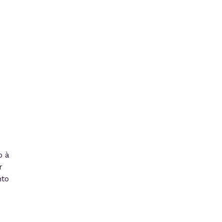
o à
r
nto