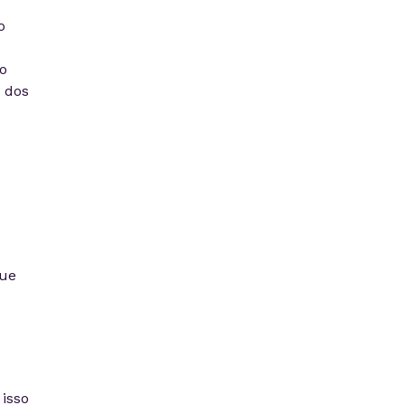
o
o
 dos
que
isso