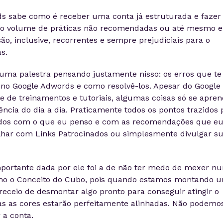
 sabe como é receber uma conta já estruturada e faze
lto volume de práticas não recomendadas ou até mesmo e
ão, inclusive, recorrentes e sempre prejudiciais para o
s.
uma palestra pensando justamente nisso: os erros que te
no Google Adwords e como resolvê-los. Apesar do Google
de de treinamentos e tutoriais, algumas coisas só se apre
cia do dia a dia. Praticamente todos os pontos trazidos 
hados com o que eu penso e com as recomendações que e
har com Links Patrocinados ou simplesmente divulgar s
mportante dada por ele foi a de não ter medo de mexer n
mo o Conceito do Cubo, pois quando estamos montando 
eceio de desmontar algo pronto para conseguir atingir o
das as cores estarão perfeitamente alinhadas. Não podemo
 a conta.