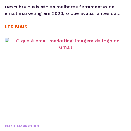
Descubra quais são as melhores ferramentas de
email marketing em 2026, o que avaliar antes da
escolha e quais soluções fazem mais sentido para
campanhas, automação e disparos de email.
LER MAIS
Escolher entre as melhores ferramentas de email
marketing nem sempre é simples. A decisão
depende de fatores como volume de envios, tipo de
comunicação, necessidade...
EMAIL MARKETING