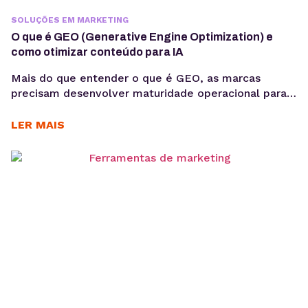
SOLUÇÕES EM MARKETING
O que é GEO (Generative Engine Optimization) e
como otimizar conteúdo para IA
Mais do que entender o que é GEO, as marcas
precisam desenvolver maturidade operacional para
atuar nesse novo cenário: produção orientada à
intenção, consistência temática e conteúdos
LER MAIS
estruturados para interpretação por modelos de IA,
sem comprometer a experiência humana. A forma
como os usuários acessam informação está
passando por uma mudança estrutural. Interfaces
baseadas em...