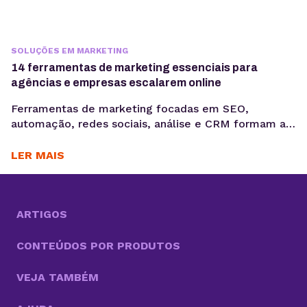
SOLUÇÕES EM MARKETING
14 ferramentas de marketing essenciais para
agências e empresas escalarem online
Ferramentas de marketing focadas em SEO,
automação, redes sociais, análise e CRM formam a
base de uma operação digital estruturada. Quando
bem combinadas, permitem escalar aquisição,
LER MAIS
melhorar conversão e otimizar o relacionamento
com clientes. Para quem gerencia uma agência ou
quer expandir o portfólio de serviços, entender
quais ferramentas de marketing realmente fazem
ARTIGOS
diferença é...
CONTEÚDOS POR PRODUTOS
VEJA TAMBÉM