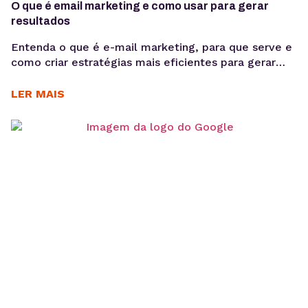
O que é email marketing e como usar para gerar
resultados
Entenda o que é e-mail marketing, para que serve e
como criar estratégias mais eficientes para gerar
relacionamento, vendas e retenção sem depender
exclusivamente de mídia paga ou algoritmos. Se a
LER MAIS
aquisição de clientes está cada vez mais cara e a
dependência de mídia paga aumenta, construir um
canal próprio de relacionamento deixou de ser...