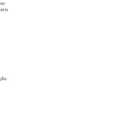
sso
ário
ção.