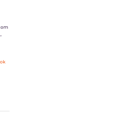
 com
,
ok