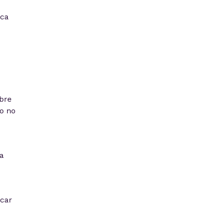
oca
bre
o no
a
acar