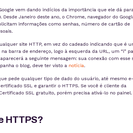
oogle vem dando indícios da importância que ele dá par
. Desde Janeiro deste ano, o Chrome, navegador do Googl
olicitam informações como senhas, número de cartão de
soais.
qualquer site HTTP, em vez do cadeado indicando que é 
 na barra de endereço, logo à esquerda da URL, um “i” p
r aparecerá a seguinte mensagem: sua conexão com esse s
anha o blog, deve ter visto a
notícia
.
 que pede qualquer tipo de dado do usuário, até mesmo e
ertificado SSL e garantir o HTTPS. Se você é cliente da
Certificado SSL gratuito, porém precisa ativá-lo no painel.
 e HTTPS?