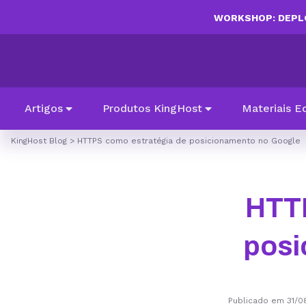
WORKSHOP: DEPLO
Artigos
Produtos KingHost
Materiais E
KingHost Blog
>
HTTPS como estratégia de posicionamento no Google
HTTP
posi
Publicado em 31/0