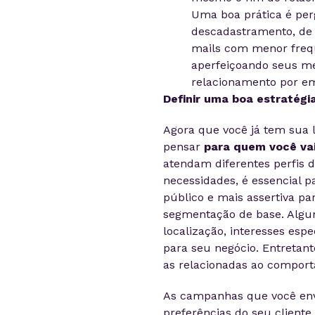
Uma boa prática é perg
descadastramento, de q
mails com menor frequ
aperfeiçoando seus mé
relacionamento por em
Definir uma boa estratégi
Agora que você já tem sua l
pensar
para quem você vai
atendam diferentes perfis de
necessidades, é essencial 
público e mais assertiva pa
segmentação de base. Algu
localização, interesses esp
para seu negócio. Entretan
as relacionadas ao comport
As campanhas que você env
preferências do seu client