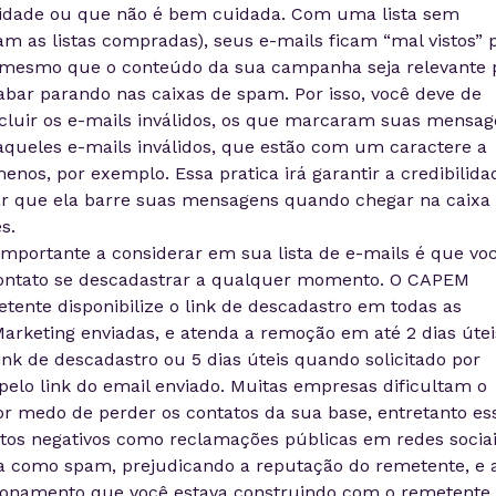
lidade ou que não é bem cuidada. Com uma lista sem
am as listas compradas), seus e-mails ficam “mal vistos” 
 e mesmo que o conteúdo da sua campanha seja relevante 
cabar parando nas caixas de spam. Por isso, você deve de
luir os e-mails inválidos, os que marcaram suas mensag
aqueles e-mails inválidos, que estão com um caractere a
nos, por exemplo. Essa pratica irá garantir a credibilida
xar que ela barre suas mensagens quando chegar na caixa
s.
mportante a considerar em sua lista de e-mails é que vo
contato se descadastrar a qualquer momento. O CAPEM
ente disponibilize o link de descadastro em todas as
rketing enviadas, e atenda a remoção em até 2 dias útei
link de descadastro ou 5 dias úteis quando solicitado por
elo link do email enviado. Muitas empresas dificultam o
or medo de perder os contatos da sua base, entretanto es
itos negativos como reclamações públicas em redes sociai
 como spam, prejudicando a reputação do remetente, e 
ionamento que você estava construindo com o remetente.