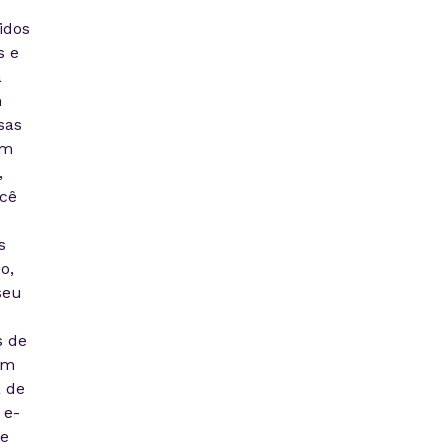
idos
s e
a
m
sas
em
,
cê
s
o,
seu
s de
um
a de
 e-
ue