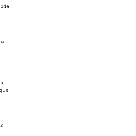
pode
ma
os
 que
ão