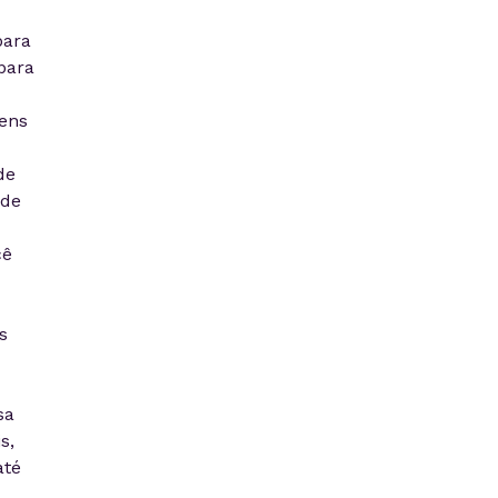
para
para
ens
de
 de
cê
s
sa
s,
até