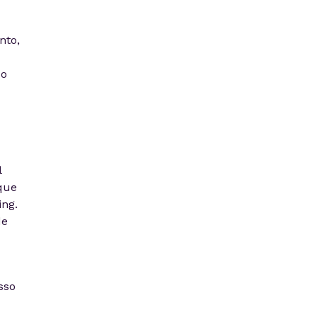
nto,
do
l
que
ng.
de
sso