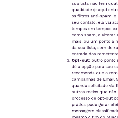
sua lista não tem qua
qualidade (e aqui entr
os filtros anti-spam,
seu contato, ela vai a
tempos em tempos exc
como spam, e alterar 
mais, ou um ponto a me
da sua lista, sem dei
entrada dos remetente
Opt-out:
outro ponto i
dê a opção para seu 
recomenda que o remet
campanhas de Email Ma
quando solicitado via 
outros meios que não p
processo de opt-out p
prática pode gerar efe
mensagem classificada
mesmo o fim do relac