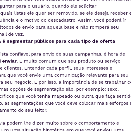
untar para o usuário, quando ele solicitar
uais listas ele quer ser removido, se ele deseja receber 
ência e o motivo do descadastro. Assim, você poderá ir
todos de envio para aquela base e não romperá seu
ail de vez.
a é segmentar públicos para cada tipo de oferta
ista confiável para envio de suas campanhas, é hora de
 enviar
. É muito comum que seu produto ou serviço
 clientes. Entender cada perfil, seus interesses e
para que você envie uma comunicação relevante para seu
ra seu negócio. E por isso, a importância de se trabalhar 
mas opções de segmentação são, por exemplo: sexo,
ecíficos que você tenha mapeado ou outra que faça sentid
to, as segmentações que você deve colocar mais esforços 
amento do seu leitor.
ia podem lhe dizer muito sobre o comportamento e
e. Em uma situação hipotética em que você enviou uma