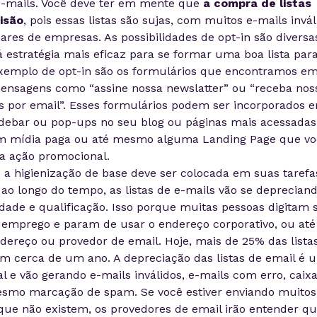
-mails. Você deve ter em mente que
a compra de listas
isão
, pois essas listas são sujas, com muitos e-mails invál
ares de empresas. As possibilidades de opt-in são diversa
 estratégia mais eficaz para se formar uma boa lista par
xemplo de opt-in são os formulários que encontramos e
ensagens como “assine nossa newslatter” ou “receba nos
 por email”. Esses formulários podem ser incorporados 
sidebar ou pop-ups no seu blog ou páginas mais acessadas
em mídia paga ou até mesmo alguma Landing Page que vo
a ação promocional.
:
a higienização de base deve ser colocada em suas tarefa
e ao longo do tempo, as listas de e-mails vão se depreciand
dade e qualificação. Isso porque muitas pessoas digitam 
 emprego e param de usar o endereço corporativo, ou até
reço ou provedor de email. Hoje, mais de 25% das lista
em cerca de um ano. A depreciação das listas de email é 
e vão gerando e-mails inválidos, e-mails com erro, caix
esmo marcação de spam. Se você estiver enviando muitos
que não existem, os provedores de email irão entender q