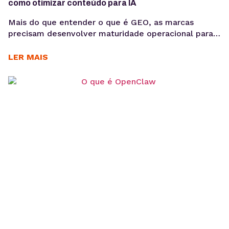
como otimizar conteúdo para IA
Mais do que entender o que é GEO, as marcas
precisam desenvolver maturidade operacional para
atuar nesse novo cenário: produção orientada à
intenção, consistência temática e conteúdos
LER MAIS
estruturados para interpretação por modelos de IA,
sem comprometer a experiência humana. A forma
como os usuários acessam informação está
passando por uma mudança estrutural. Interfaces
baseadas em...