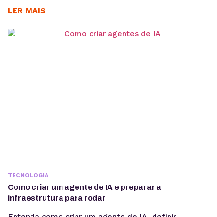
casos de uso e como a ferramenta pode contribuir
LER MAIS
para acelerar a implementação de agentes de IA. O
OpenClaw centraliza a criação e operação de
agentes de IA em um único ambiente....
TECNOLOGIA
Como criar um agente de IA e preparar a
infraestrutura para rodar
Entenda como criar um agente de IA, definir