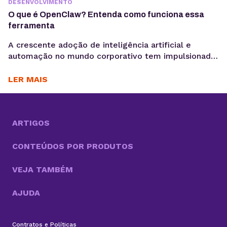
DESENVOLVIMENTO
O que é OpenClaw? Entenda como funciona essa
ferramenta
A crescente adoção de inteligência artificial e
automação no mundo corporativo tem impulsionado
o surgimento de novas ferramentas voltadas à
coleta, análise e ativação de dados, exatamente o
LER MAIS
motivo para você saber o que é OpenClaw. Entre
essas inovações, o OpenClaw chama atenção por ir
além do modelo tradicional dos chatbots e se
aproximar do...
ARTIGOS
CONTEÚDOS POR PRODUTOS
VEJA TAMBÉM
AJUDA
Contratos e Políticas