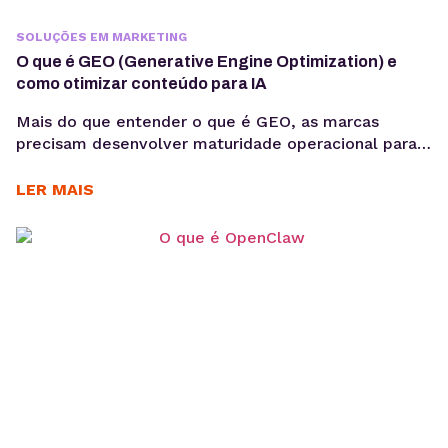
SOLUÇÕES EM MARKETING
O que é GEO (Generative Engine Optimization) e
como otimizar conteúdo para IA
Mais do que entender o que é GEO, as marcas
precisam desenvolver maturidade operacional para
atuar nesse novo cenário: produção orientada à
intenção, consistência temática e conteúdos
LER MAIS
estruturados para interpretação por modelos de IA,
sem comprometer a experiência humana. A forma
como os usuários acessam informação está
passando por uma mudança estrutural. Interfaces
baseadas em...