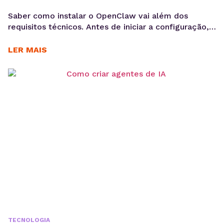
Saber como instalar o OpenClaw vai além dos
requisitos técnicos. Antes de iniciar a configuração,
é importante entender os objetivos da operação, os
casos de uso e como a ferramenta pode contribuir
LER MAIS
para acelerar a implementação de agentes de IA. O
OpenClaw centraliza a criação e operação de
agentes de IA em um único ambiente....
TECNOLOGIA