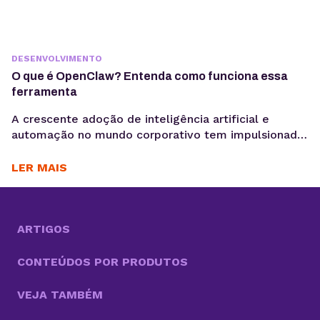
DESENVOLVIMENTO
O que é OpenClaw? Entenda como funciona essa
ferramenta
A crescente adoção de inteligência artificial e
automação no mundo corporativo tem impulsionado
o surgimento de novas ferramentas voltadas à
coleta, análise e ativação de dados, exatamente o
LER MAIS
motivo para você saber o que é OpenClaw. Entre
essas inovações, o OpenClaw chama atenção por ir
além do modelo tradicional dos chatbots e se
aproximar do...
ARTIGOS
CONTEÚDOS POR PRODUTOS
VEJA TAMBÉM