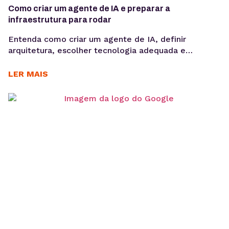
Como criar um agente de IA e preparar a
infraestrutura para rodar
Entenda como criar um agente de IA, definir
arquitetura, escolher tecnologia adequada e
preparar infraestrutura para execução em produção,
considerando integrações, observabilidade, custos
LER MAIS
operacionais e escalabilidade. Criar um agente de IA
vai além de escolher um modelo de linguagem ou
escrever prompts. Em produção, fatores como
integração com sistemas, gerenciamento de
contexto, observabilidade, custos computacionais...