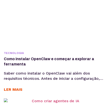
TECNOLOGIA
Como instalar OpenClaw e começar a explorar a
ferramenta
Saber como instalar o OpenClaw vai além dos
requisitos técnicos. Antes de iniciar a configuração,
é importante entender os objetivos da operação, os
casos de uso e como a ferramenta pode contribuir
LER MAIS
para acelerar a implementação de agentes de IA. O
OpenClaw centraliza a criação e operação de
agentes de IA em um único ambiente....