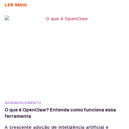
intenção, consistência temática e conteúdos
LER MAIS
estruturados para interpretação por modelos de IA,
sem comprometer a experiência humana. A forma
como os usuários acessam informação está
passando por uma mudança estrutural. Interfaces
baseadas em...
DESENVOLVIMENTO
O que é OpenClaw? Entenda como funciona essa
ferramenta
A crescente adoção de inteligência artificial e