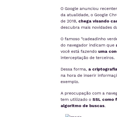
O Google anunciou recente
da atualidade, o Google Ch
de 2018,
chega visando cad
descubra mais novidades d
O famoso “cadeadinho verde”
do navegador indicam que
a
você está fazendo
uma cone
interceptação de terceiros.
Dessa forma,
a criptografi
na hora de inserir informaç
exemplo.
A preocupação com a navega
tem utilizado o
SSL como f
algoritmo de buscas
.