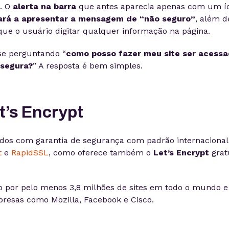
o. O
alerta na barra
que antes aparecia apenas com um í
ará a apresentar a mensagem de “não seguro”
, além d
que o usuário digitar qualquer informação na página.
se perguntando “
como posso fazer meu site ser acess
 segura?
” A resposta é bem simples.
t’s Encrypt
cados com garantia de segurança com padrão internacional
t
e
RapidSSL
, como oferece também o
Let’s Encrypt
grat
ado por pelo menos 3,8 milhões de sites em todo o mundo e
resas como Mozilla, Facebook e Cisco.