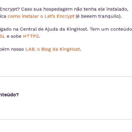
s Encrypt? Caso sua hospedagem não tenha ele instalado,
lica
como instalar o Let’s Encrypt
(é beeem tranquilo).
 ligado na Central de Ajuda da KingHost. Tem um conteúdo
SSL
e sobe
HTTP2
.
mbém nosso
LAB, o Blog da KingHost
.
onteúdo?