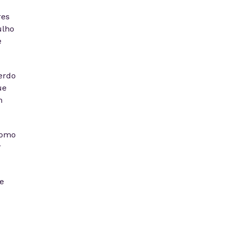
res
ulho
e
erdo
ue
m
como
r
e