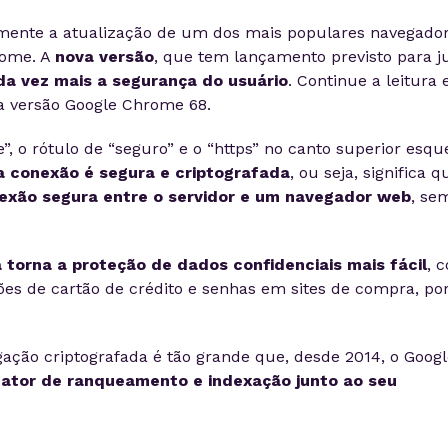
mente a atualização de um dos mais populares navegado
rome. A
nova versão
, que tem lançamento previsto para j
a vez mais a segurança do usuário
. Continue a leitura 
a versão Google Chrome 68.
, o rótulo de “seguro” e o “https” no canto superior esqu
 conexão é segura e criptografada
, ou seja, significa q
xão segura entre o servidor e um navegador web
, se
a torna a proteção de dados confidenciais mais fácil
, 
ões de cartão de crédito e senhas em sites de compra, po
ção criptografada é tão grande que, desde 2014, o Googl
ator de ranqueamento e indexação junto ao seu