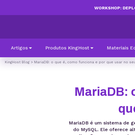
WORKSHOP: DEPLO
Artigos
Produtos KingHost
Materiais E
KingHost Blog
>
MariaDB: o que é, como funciona e por que usar no se
MariaDB: o
qu
MariaDB é um sistema de ge
do MySQL. Ele oferece al