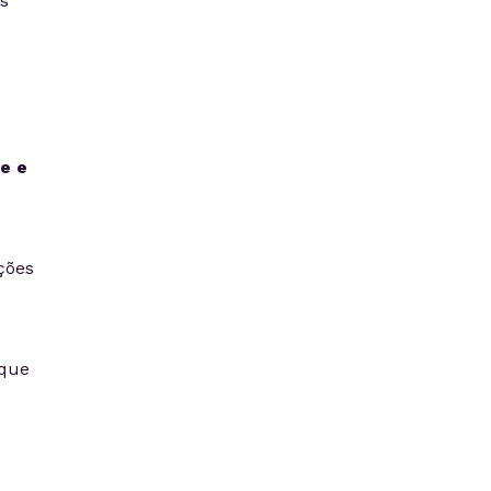
s
e e
ções
 que