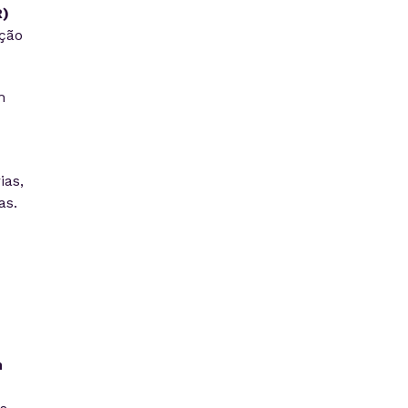
R)
ção
m
ias,
as.
m