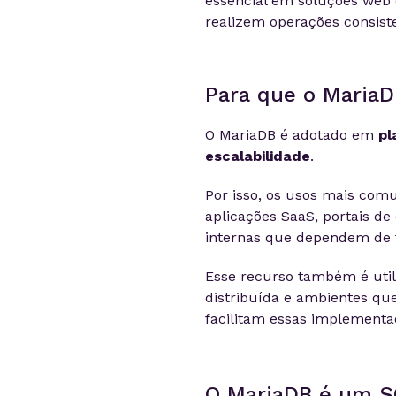
essencial em soluções web e
realizem operações consist
Para que o MariaD
O MariaDB é adotado em
pl
escalabilidade
.
Por isso, os usos mais comu
aplicações SaaS, portais d
internas que dependem de t
Esse recurso também é util
distribuída e ambientes que
facilitam essas implementa
O MariaDB é um 