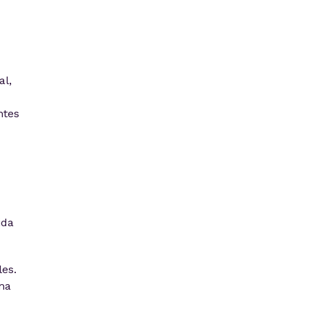
al,
ntes
ida
es.
ma