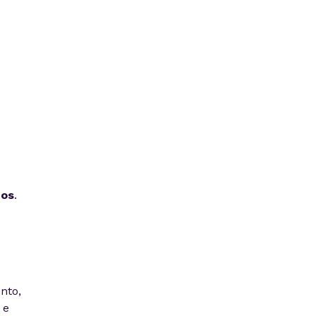
tos
.
nto,
 e