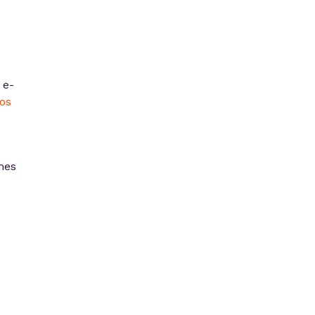
 e-
os
mes