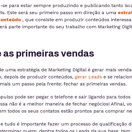
je-se para estar sempre produzindo e publicando tanto isca
ts. Este será seu primeiro passo em direção a uma
estra
Conteúdo
, que consiste em produzir conteúdos interessa
será parte importante do seu trabalho com Marketing Digit
e as primeiras vendas
 de uma estratégia de Marketing Digital é gerar mais vend
so, depois de produzir conteúdos,
gerar Leads
e se relacio
mais um passo pela frente: fechar as primeiras vendas.
pulso pode ser pegar o telefone e sair ligando para todos
ssa não é a melhor maneira de fechar negócios! Afinal, v
em todos os seus contatos estão prontos para comprar n
 de tudo é importante fazer um processo de qualificação 
determinar quem, dentre todos os Leads da sua base, tem 