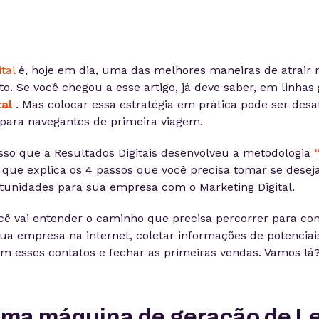
tal
é, hoje em dia, uma das melhores maneiras de atrair m
. Se você chegou a esse artigo, já deve saber, em linhas 
tal
. Mas colocar essa estratégia em prática pode ser desaf
para navegantes de primeira viagem.
sso que a Resultados Digitais desenvolveu a metodologia
, que explica os 4 passos que você precisa tomar se dese
tunidades para sua empresa com o Marketing Digital.
ocê vai entender o caminho que precisa percorrer para com
sua empresa na internet, coletar informações de potenciais
om esses contatos e fechar as primeiras vendas. Vamos lá
 uma máquina de geração de L