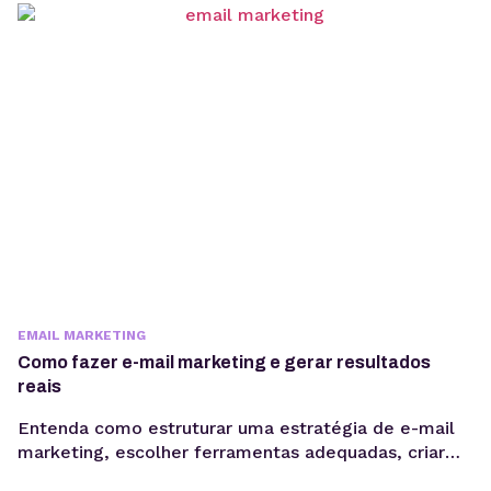
sites em produção com mais desempenho e
estabilidade. O Nginx é um dos servidores...
EMAIL MARKETING
Como fazer e-mail marketing e gerar resultados
reais
Entenda como estruturar uma estratégia de e-mail
marketing, escolher ferramentas adequadas, criar
Newsletter, segmentar sua base e acompanhar