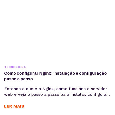
TECNOLOGIA
Como configurar Nginx: instalação e configuração
passo a passo
Entenda o que é o Nginx, como funciona o servidor
web e veja o passo a passo para instalar, configurar
sites e habilitar HTTPS em ambientes Linux.
Aprender como configurar Nginx é um passo
LER MAIS
importante para quem deseja colocar aplicações e