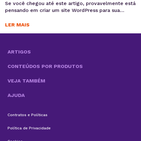
Se você chegou até este artigo, provavelmente está
pensando em criar um site WordPress para sua
empresa, blog pessoal, portfólio ou loja virtual. Seja
qual for o objetivo, escolher WordPress como
LER MAIS
plataforma é uma decisão estratégica inteligente.
Esse sistema de gestão de conteúdo (CMS)
conquistou milhões de sites ao redor do mundo e é
sinônimo...
ARTIGOS
CONTEÚDOS POR PRODUTOS
VEJA TAMBÉM
AJUDA
Contratos e Políticas
Política de Privacidade