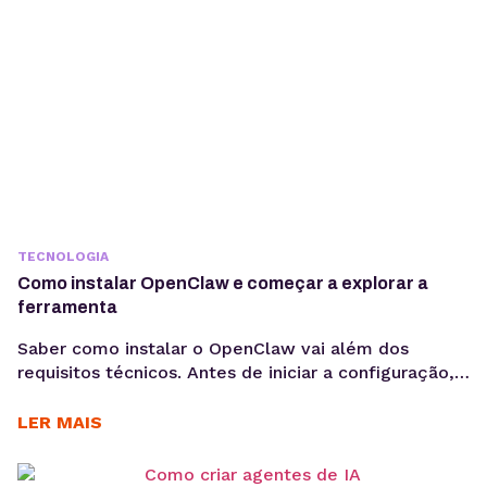
TECNOLOGIA
Como instalar OpenClaw e começar a explorar a
ferramenta
Saber como instalar o OpenClaw vai além dos
requisitos técnicos. Antes de iniciar a configuração,
é importante entender os objetivos da operação, os
casos de uso e como a ferramenta pode contribuir
LER MAIS
para acelerar a implementação de agentes de IA. O
OpenClaw centraliza a criação e operação de