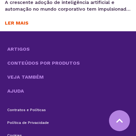
A crescente adoção de inteligência artificial e
automação no mundo corporativo tem impulsionado
o surgimento de novas ferramentas voltadas à
coleta, análise e ativação de dados, exatamente o
LER MAIS
motivo para você saber o que é OpenClaw. Entre
essas inovações, o OpenClaw chama atenção por ir
além do modelo tradicional dos chatbots e se
aproximar do...
ARTIGOS
CONTEÚDOS POR PRODUTOS
VEJA TAMBÉM
AJUDA
Contratos e Políticas
Política de Privacidade
Cookies