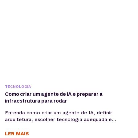
agentes de IA em um único ambiente....
TECNOLOGIA
Como criar um agente de IA e preparar a
infraestrutura para rodar
Entenda como criar um agente de IA, definir
arquitetura, escolher tecnologia adequada e
preparar infraestrutura para execução em produção,
considerando integrações, observabilidade, custos
LER MAIS