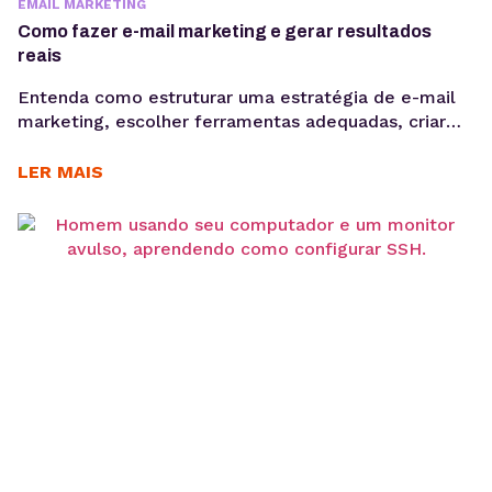
EMAIL MARKETING
Como fazer e-mail marketing e gerar resultados
reais
Entenda como estruturar uma estratégia de e-mail
marketing, escolher ferramentas adequadas, criar
Newsletter, segmentar sua base e acompanhar
métricas como taxa de abertura e CTR para evoluir
LER MAIS
suas campanhas com consistência. Saber como fazer
e-mail marketing continua sendo uma das
habilidades mais importantes para empresas que
desejam gerar vendas, nutrir leads e fortalecer o
relacionamento...