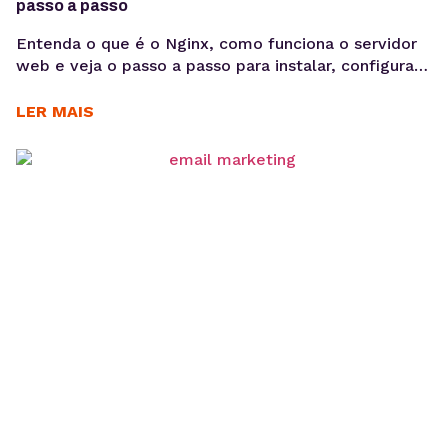
passo a passo
Entenda o que é o Nginx, como funciona o servidor
web e veja o passo a passo para instalar, configurar
sites e habilitar HTTPS em ambientes Linux.
Aprender como configurar Nginx é um passo
LER MAIS
importante para quem deseja colocar aplicações e
sites em produção com mais desempenho e
estabilidade. O Nginx é um dos servidores...