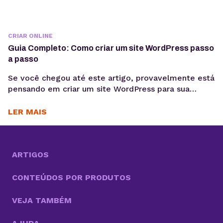
CRIAR ONLINE
Guia Completo: Como criar um site WordPress passo
a passo
Se você chegou até este artigo, provavelmente está
pensando em criar um site WordPress para sua
empresa, blog pessoal, portfólio ou loja virtual. Seja
qual for o objetivo, escolher WordPress como
LER MAIS
plataforma é uma decisão estratégica inteligente.
Esse sistema de gestão de conteúdo (CMS)
conquistou milhões de sites ao redor do mundo e é
sinônimo...
ARTIGOS
CONTEÚDOS POR PRODUTOS
VEJA TAMBÉM