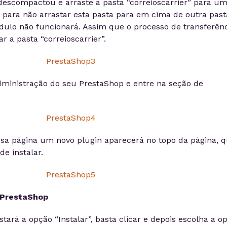
descompactou e arraste a pasta “correioscarrier” para u
de para não arrastar esta pasta para em cima de outra past
ódulo não funcionará. Assim que o processo de transferên
r a pasta “correioscarrier”.
dministração do seu PrestaShop e entre na seção de
ssa página um novo plugin aparecerá no topo da página, q
e instalar.
 PrestaShop
tará a opção “Instalar”, basta clicar e depois escolha a o