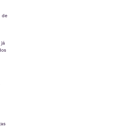
 de
 já
dos
,
e
gas