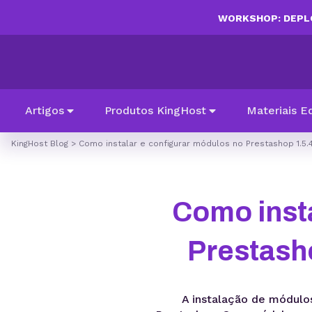
WORKSHOP: DEPLO
Artigos
Produtos KingHost
Materiais E
KingHost Blog
>
Como instalar e configurar módulos no Prestashop 1.5.4
Como insta
Prestasho
A instalação de módulos