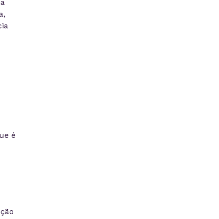
ma
a,
cia
ue é
pção