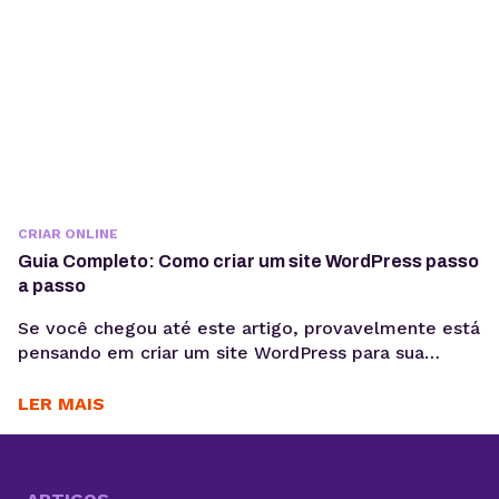
CRIAR ONLINE
Guia Completo: Como criar um site WordPress passo
a passo
Se você chegou até este artigo, provavelmente está
pensando em criar um site WordPress para sua
empresa, blog pessoal, portfólio ou loja virtual. Seja
qual for o objetivo, escolher WordPress como
LER MAIS
plataforma é uma decisão estratégica inteligente.
Esse sistema de gestão de conteúdo (CMS)
conquistou milhões de sites ao redor do mundo e é