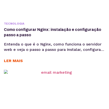
TECNOLOGIA
Como configurar Nginx: instalação e configuração
passo a passo
Entenda o que é o Nginx, como funciona o servidor
web e veja o passo a passo para instalar, configurar
sites e habilitar HTTPS em ambientes Linux.
Aprender como configurar Nginx é um passo
LER MAIS
importante para quem deseja colocar aplicações e
sites em produção com mais desempenho e
estabilidade. O Nginx é um dos servidores...