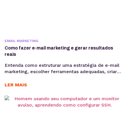
EMAIL MARKETING
Como fazer e-mail marketing e gerar resultados
reais
Entenda como estruturar uma estratégia de e-mail
marketing, escolher ferramentas adequadas, criar
Newsletter, segmentar sua base e acompanhar
métricas como taxa de abertura e CTR para evoluir
LER MAIS
suas campanhas com consistência. Saber como fazer
e-mail marketing continua sendo uma das
habilidades mais importantes para empresas que
desejam gerar vendas, nutrir leads e fortalecer o
relacionamento...