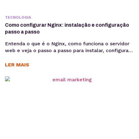
TECNOLOGIA
Como configurar Nginx: instalação e configuração
passo a passo
Entenda o que é o Nginx, como funciona o servidor
web e veja o passo a passo para instalar, configurar
sites e habilitar HTTPS em ambientes Linux.
Aprender como configurar Nginx é um passo
LER MAIS
importante para quem deseja colocar aplicações e
sites em produção com mais desempenho e
estabilidade. O Nginx é um dos servidores...