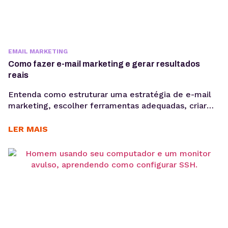
EMAIL MARKETING
Como fazer e-mail marketing e gerar resultados
reais
Entenda como estruturar uma estratégia de e-mail
marketing, escolher ferramentas adequadas, criar
Newsletter, segmentar sua base e acompanhar
métricas como taxa de abertura e CTR para evoluir
LER MAIS
suas campanhas com consistência. Saber como fazer
e-mail marketing continua sendo uma das
habilidades mais importantes para empresas que
desejam gerar vendas, nutrir leads e fortalecer o
relacionamento...