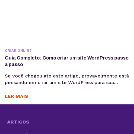
CRIAR ONLINE
Guia Completo: Como criar um site WordPress passo
a passo
Se você chegou até este artigo, provavelmente está
pensando em criar um site WordPress para sua
empresa, blog pessoal, portfólio ou loja virtual. Seja
qual for o objetivo, escolher WordPress como
LER MAIS
plataforma é uma decisão estratégica inteligente.
Esse sistema de gestão de conteúdo (CMS)
conquistou milhões de sites ao redor do mundo e é
sinônimo...
ARTIGOS