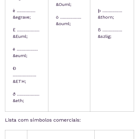
&Ouml;
è ……………
þ …………….
&egrave;
ö ……………..
&thorn;
&ouml;
Ë ………………
ß …………….
&Euml;
&szlig;
ë ……………..
&euml;
Ð
……………….
&ETH;
ð ………………
&eth;
Lista com símbolos comerciais: