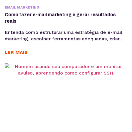
EMAIL MARKETING
Como fazer e-mail marketing e gerar resultados
reais
Entenda como estruturar uma estratégia de e-mail
marketing, escolher ferramentas adequadas, criar
Newsletter, segmentar sua base e acompanhar
métricas como taxa de abertura e CTR para evoluir
LER MAIS
suas campanhas com consistência. Saber como fazer
e-mail marketing continua sendo uma das
habilidades mais importantes para empresas que
desejam gerar vendas, nutrir leads e fortalecer o
relacionamento...