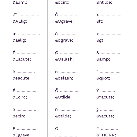
&auml;
&ocirc;
&ntilde;
Æ ……………..
Ò …………..
< ……………..
&AElig;
&Ograve;
&lt;
æ ………………
ò ……………
> ……………..
&aelig;
&ograve;
&gt;
É …………….
Ø …………….
& …………….
&Eacute;
&Oslash;
&amp;
é ……………
ø ……………
” ……………..
&eacute;
&oslash;
&quot;
Ê ……………..
Õ …………….
Ý …………
&Ecirc;
&Otilde;
&Yacute;
ê …………….
õ ……………
ý …………
&ecirc;
&otilde;
&yacute;
È …………….
Ö
Þ …………..
&Egrave;
………………
&THORN;