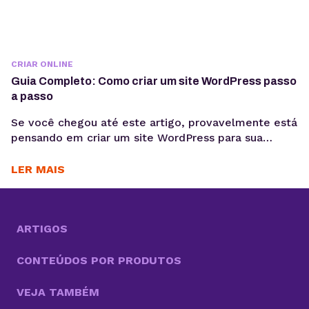
CRIAR ONLINE
Guia Completo: Como criar um site WordPress passo
a passo
Se você chegou até este artigo, provavelmente está
pensando em criar um site WordPress para sua
empresa, blog pessoal, portfólio ou loja virtual. Seja
qual for o objetivo, escolher WordPress como
LER MAIS
plataforma é uma decisão estratégica inteligente.
Esse sistema de gestão de conteúdo (CMS)
conquistou milhões de sites ao redor do mundo e é
sinônimo...
ARTIGOS
CONTEÚDOS POR PRODUTOS
VEJA TAMBÉM