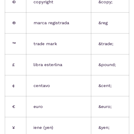
©
copyright
&copy;
®
marca registrada
&reg
™
trade mark
&trade;
£
libra esterlina
&pound;
¢
centavo
&cent;
€
euro
&euro;
¥
iene (yen)
&yen;