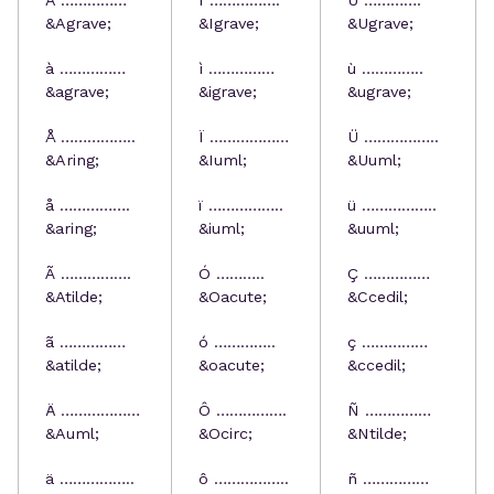
À ……………
Ì …………….
Ù ………….
&Agrave;
&Igrave;
&Ugrave;
à ……………
ì ……………
ù …………..
&agrave;
&igrave;
&ugrave;
Å ……………..
Ï ………………
Ü ……………..
&Aring;
&Iuml;
&Uuml;
å …………….
ï ……………..
ü ……………..
&aring;
&iuml;
&uuml;
Ã …………….
Ó ………..
Ç ……………
&Atilde;
&Oacute;
&Ccedil;
ã ……………
ó …………..
ç ……………
&atilde;
&oacute;
&ccedil;
Ä ………………
Ô …………….
Ñ ……………
&Auml;
&Ocirc;
&Ntilde;
ä ……………..
ô ……………..
ñ ……………