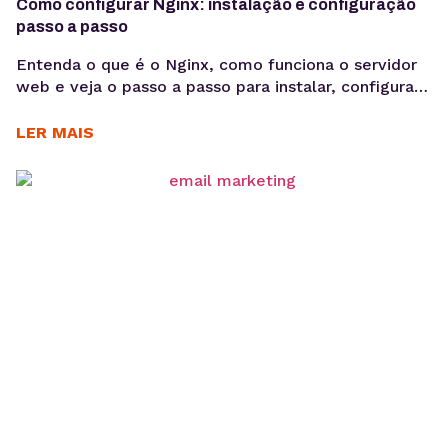
Como configurar Nginx: instalação e configuração
passo a passo
Entenda o que é o Nginx, como funciona o servidor
web e veja o passo a passo para instalar, configurar
sites e habilitar HTTPS em ambientes Linux.
Aprender como configurar Nginx é um passo
LER MAIS
importante para quem deseja colocar aplicações e
sites em produção com mais desempenho e
estabilidade. O Nginx é um dos servidores...