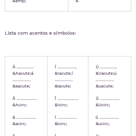
&amp;
&
Lista com acentos e símbolos:
Á …………..
Í …………….
Ú …………..
&Aacute;
á
&Iacute;
í
&Uacute;
ú
……………
……………
……………
&aacute;
&iacute;
&uacute;
Â ……………..
Î ……………..
Û …………….
&Acirc;
&Icirc;
&Ucirc;
â …………….
î …………….
û …………….
&acirc;
&icirc;
&ucirc;