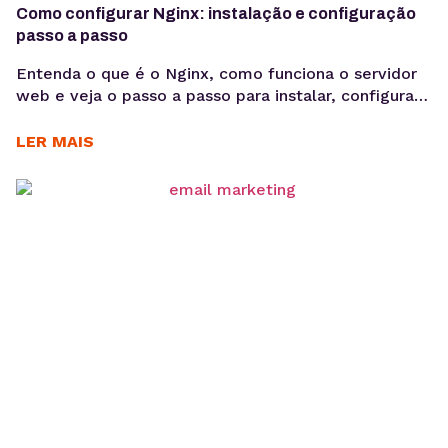
Como configurar Nginx: instalação e configuração
passo a passo
Entenda o que é o Nginx, como funciona o servidor
web e veja o passo a passo para instalar, configurar
sites e habilitar HTTPS em ambientes Linux.
Aprender como configurar Nginx é um passo
LER MAIS
importante para quem deseja colocar aplicações e
sites em produção com mais desempenho e
estabilidade. O Nginx é um dos servidores...