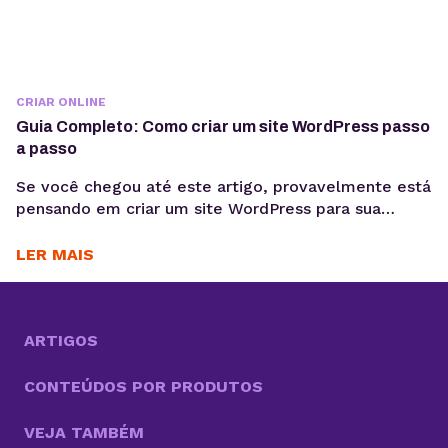
CRIAR ONLINE
Guia Completo: Como criar um site WordPress passo
a passo
Se você chegou até este artigo, provavelmente está
pensando em criar um site WordPress para sua
empresa, blog pessoal, portfólio ou loja virtual. Seja
qual for o objetivo, escolher WordPress como
LER MAIS
plataforma é uma decisão estratégica inteligente.
Esse sistema de gestão de conteúdo (CMS)
conquistou milhões de sites ao redor do mundo e é
sinônimo...
ARTIGOS
CONTEÚDOS POR PRODUTOS
VEJA TAMBÉM