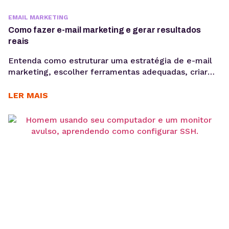
EMAIL MARKETING
Como fazer e-mail marketing e gerar resultados
reais
Entenda como estruturar uma estratégia de e-mail
marketing, escolher ferramentas adequadas, criar
Newsletter, segmentar sua base e acompanhar
métricas como taxa de abertura e CTR para evoluir
LER MAIS
suas campanhas com consistência. Saber como fazer
e-mail marketing continua sendo uma das
habilidades mais importantes para empresas que
desejam gerar vendas, nutrir leads e fortalecer o
relacionamento...