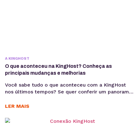
A KINGHOST
O que aconteceu na KingHost? Conheça as
principais mudanças e melhorias
Você sabe tudo o que aconteceu com a KingHost
nos últimos tempos? Se quer conferir um panorama
completo das principais mudanças e melhorias
realizadas, você está no lugar certo. Nos últimos
LER MAIS
meses, a KingHost, que hoje é uma das maiores
empresas de hospedagem de sites e serviços online
no Brasil, trouxe algumas novidades para seu...