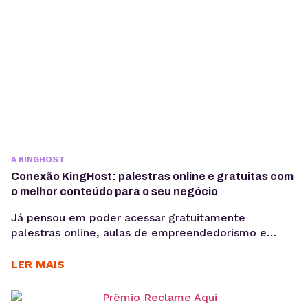
A KINGHOST
Conexão KingHost: palestras online e gratuitas com
o melhor conteúdo para o seu negócio
Já pensou em poder acessar gratuitamente
palestras online, aulas de empreendedorismo e
marketing e insights com os melhores especialistas
do mercado? Então, te apresentamos o novo
LER MAIS
Conexão KingHost! Uma plataforma repleta de
conteúdos de valor para o seu negócio. São diversas