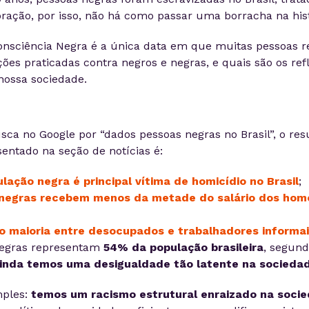
oração, por isso, não há como passar uma borracha na hist
onsciência Negra é a única data em que muitas pessoas r
ções praticadas contra negros e negras, e quais são os re
ossa sociedade.
ca no Google por “dados pessoas negras no Brasil”, o res
entado na seção de notícias é:
lação negra é principal vítima de homicídio no Brasil
;
negras recebem menos da metade do salário dos hom
o maioria entre desocupados e trabalhadores informais
negras representam
54% da população brasileira
, segun
ainda temos uma desigualdade tão latente na socieda
mples:
temos um racismo estrutural enraizado na soci