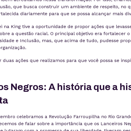
lusão, que busca construir um ambiente de respeito, no q
ortalecida diariamente para que se possa alcançar mais di
i na King tive a oportunidade de propor ações que levas
re a questão racial. O principal objetivo era fortalecer o 
sidade e Inclusão, mas, que acima de tudo, pudesse prop
organização.
ar duas ações que realizamos para que você possa se inspi
s Negros: A história que a hi
ta
tembro celebramos a Revolução Farroupilha no Rio Grande
ecemos de falar sobre a importância que os Lanceiros Ne
e lutaram com a promessa de sua liberdade, tiveram nes