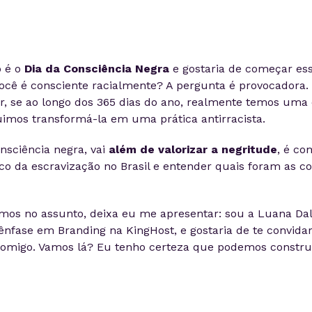
 é o
Dia da Consciência Negra
e gostaria de começar ess
ocê é consciente racialmente? A pergunta é provocadora
etir, se ao longo dos 365 dias do ano, realmente temos uma
imos transformá-la em uma prática antirracista.
sciência negra, vai
além de valorizar a negritude
, é c
ico da escravização no Brasil e entender quais foram as 
mos no assunto, deixa eu me apresentar: sou a Luana Dalt
nfase em Branding na KingHost, e gostaria de te convidar
comigo. Vamos lá? Eu tenho certeza que podemos constr