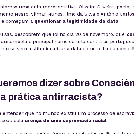
stamos uma data representativa. Oliveira Silveira, poeta, 
imento Negro, Vilmar Nunes, Ilmo da Silva e Antônio Carlos
s e começam a
questionar a legitimidade da data
.
quisas, descobrem que foi no dia 20 de novembro, que
Zum
r quilombola e principal nome da luta contra os portugues
o e resolvem institucionalizar a data como o dia da consc
m.
ueremos dizer sobre Consciê
a prática antirracista?
é entender que no mundo existiu um processo de escravi
essoas pela
crença de uma supremacia racial
.
 anos, pessoas negras foram escravizadas no Brasil, trat