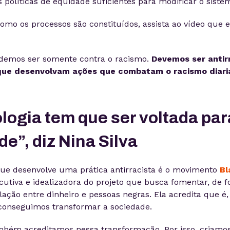
 políticas de equidade suficientes para modificar o siste
omo os processos são constituídos, assista ao vídeo que e
odemos ser somente contra o racismo.
Devemos ser antir
s que desenvolvam ações que combatam o racismo diar
logia tem que ser voltada par
e”, diz Nina Silva
que desenvolve uma prática antirracista é o movimento
Bl
ecutiva e idealizadora do projeto que busca fomentar, de f
elação entre dinheiro e pessoas negras. Ela acredita que é,
conseguimos transformar a sociedade.
mbém acreditamos nessa transformação. Por isso, criamo