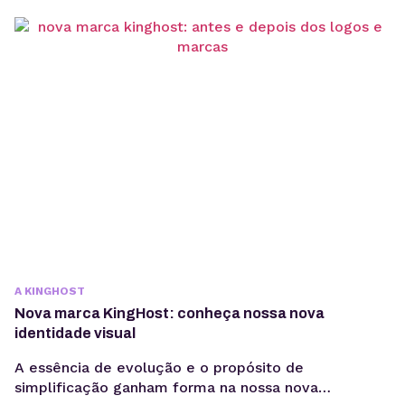
todas as nossas equipes estão trabalhando duro para
ter mais essa conquista com você e para você. Já
não é a primeira vez que o nosso compromisso em
oferecer um...
A KINGHOST
Nova marca KingHost: conheça nossa nova
identidade visual
A essência de evolução e o propósito de
simplificação ganham forma na nossa nova