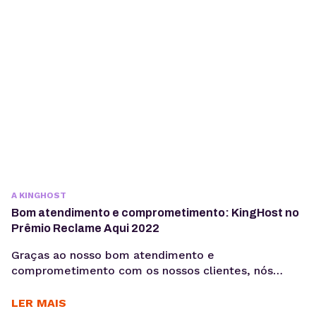
aulas em formato de vídeo com foco em
empreendedorismo, gestão, marketing digital,
design e...
A KINGHOST
Bom atendimento e comprometimento: KingHost no
Prêmio Reclame Aqui 2022
Graças ao nosso bom atendimento e
comprometimento com os nossos clientes, nós
somos finalistas no Prêmio Reclame AQUI 2022.
Concorrendo na categoria “Hosts” da premiação,
LER MAIS