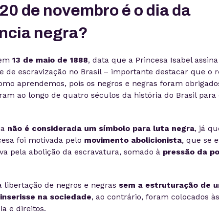
 20 de novembro é o dia da
ncia negra?
 em
13 de maio de 1888
, data que a Princesa Isabel assin
e de escravização no Brasil – importante destacar que o r
omo aprendemos, pois os negros e negras foram obrigado
aram ao longo de quatro séculos da história do Brasil para
ia
não é considerada um símbolo para luta negra
, já q
cesa foi motivada pelo
movimento abolicionista
, que se 
a pela abolição da escravatura, somado à
pressão da po
 a libertação de negros e negras
sem a estruturação de u
 inserisse na sociedade
, ao contrário, foram colocados 
a e direitos.