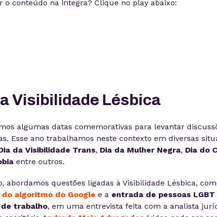
r o conteúdo na integra? Clique no play abaixo:
a Visibilidade Lésbica
mos algumas datas comemorativas para levantar discuss
as. Esse ano trabalhamos neste contexto em diversas sit
Dia da Visibilidade Trans
,
Dia da Mulher Negra
,
Dia do 
bia
entre outros.
, abordamos questões ligadas à Visibilidade Lésbica, com
do algoritmo do Google
e a
entrada de pessoas LGBT
de trabalho
, em uma entrevista feita com a analista jurí