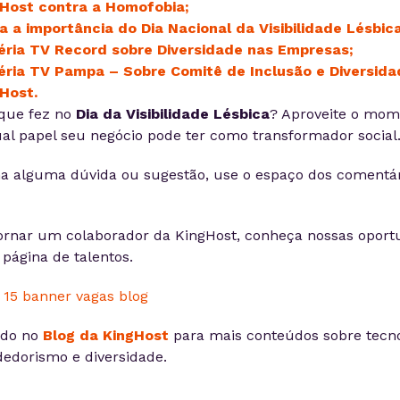
Host contra a Homofobia;
a a importância do Dia Nacional da Visibilidade Lésbica
ria TV Record sobre Diversidade nas Empresas;
ria TV Pampa – Sobre Comitê de Inclusão e Diversida
Host.
 que fez no
Dia da Visibilidade Lésbica
? Aproveite o mom
qual papel seu negócio pode ter como transformador social
a alguma dúvida ou sugestão, use o espaço dos comentári
ornar um colaborador da KingHost, conheça nossas oport
página de talentos.
ado no
Blog da KingHost
para mais conteúdos sobre tecno
edorismo e diversidade.