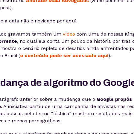
o escritório
Andrade Maia Advogados
(vídeo pode ser co
post).
re a data não é novidade por aqui.
sado gravamos também um
vídeo
com uma de nossas King
orrente
, no qual ela conta um pouco da história por trás 
 mostra o cenário repleto de desafios ainda enfrentados p
o Brasil (
o conteúdo pode ser acessado aqui
).
dança de algoritmo do Googl
parágrafo anterior sobre a mudança que o
Google propôs
o
. A iniciativa partiu de uma campanha de ativistas nas red
as buscas pelo termo “lésbica” mostrem resultados mais
vos e menos pornográficos.
rar que o algoritmo foi mudado depois de uma extensa e