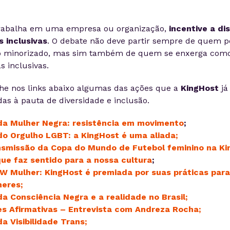
trabalha em uma empresa ou organização,
incentive a di
 inclusivas
. O debate não deve partir sempre de quem p
 minorizado, mas sim também de quem se enxerga como
s inclusivas.
e nos links abaixo algumas das ações que a
KingHost
já
das à pauta de diversidade e inclusão.
da Mulher Negra: resistência em movimento
;
do Orgulho LGBT: a KingHost é uma aliada;
smissão da Copa do Mundo de Futebol feminino na Ki
ue faz sentido para a nossa cultura
;
 Mulher: KingHost é premiada por suas práticas para
eres;
da Consciência Negra e a realidade no Brasil;
s Afirmativas – Entrevista com Andreza Rocha;
da Visibilidade Trans;