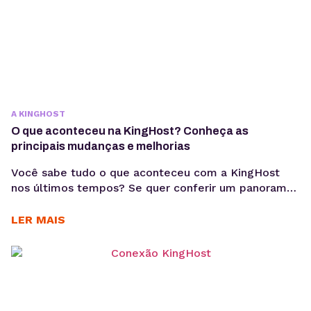
A KINGHOST
O que aconteceu na KingHost? Conheça as
principais mudanças e melhorias
Você sabe tudo o que aconteceu com a KingHost
nos últimos tempos? Se quer conferir um panorama
completo das principais mudanças e melhorias
realizadas, você está no lugar certo. Nos últimos
LER MAIS
meses, a KingHost, que hoje é uma das maiores
empresas de hospedagem de sites e serviços online
no Brasil, trouxe algumas novidades para seu...