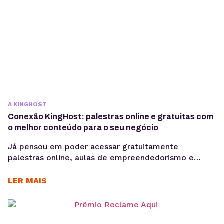
A KINGHOST
Conexão KingHost: palestras online e gratuitas com
o melhor conteúdo para o seu negócio
Já pensou em poder acessar gratuitamente
palestras online, aulas de empreendedorismo e
marketing e insights com os melhores especialistas
do mercado? Então, te apresentamos o novo
LER MAIS
Conexão KingHost! Uma plataforma repleta de
conteúdos de valor para o seu negócio. São diversas
aulas em formato de vídeo com foco em
empreendedorismo, gestão, marketing digital,