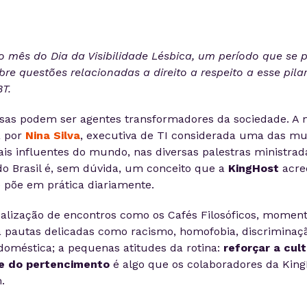
o mês do Dia da Visibilidade Lésbica, um período que se 
obre questões relacionadas a direito a respeito a esse pila
T.
sas podem ser agentes transformadores da sociedade. A
a por
Nina Silva
, executiva de TI considerada uma das mu
is influentes do mundo, nas diversas palestras ministrad
do Brasil é, sem dúvida, um conceito que a
KingHost
acred
 põe em prática diariamente.
ealização de encontros como os Cafés Filosóficos, momen
a pautas delicadas como racismo, homofobia, discriminaç
 doméstica; a pequenas atitudes da rotina:
reforçar a cul
 e do pertencimento
é algo que os colaboradores da Kin
.