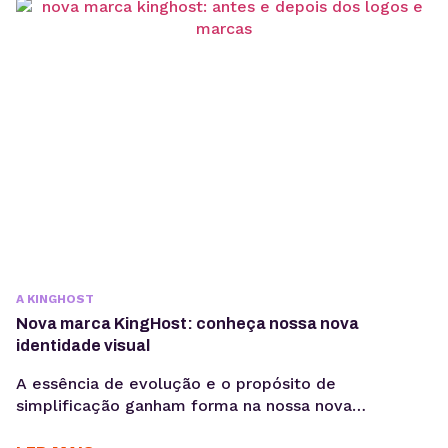
ter mais essa conquista com você e para você. Já
não é a primeira vez que o nosso compromisso em
oferecer um...
A KINGHOST
Nova marca KingHost: conheça nossa nova
identidade visual
A essência de evolução e o propósito de
simplificação ganham forma na nossa nova
identidade, sintetizando como nos conectarmos a