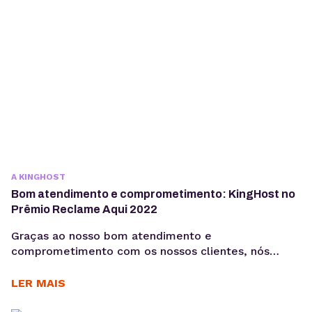
design e...
A KINGHOST
Bom atendimento e comprometimento: KingHost no
Prêmio Reclame Aqui 2022
Graças ao nosso bom atendimento e
comprometimento com os nossos clientes, nós
somos finalistas no Prêmio Reclame AQUI 2022.
Concorrendo na categoria “Hosts” da premiação,
LER MAIS
todas as nossas equipes estão trabalhando duro para