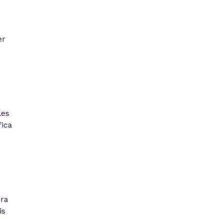
er
les
fica
ra
is