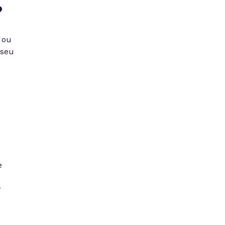
?
 ou
 seu
s
e
r