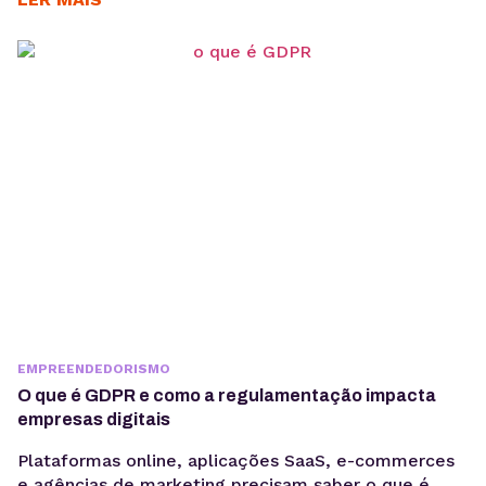
SEO técnico. O Dia das Mães está entre as datas
com maior potencial para campanhas promocionais e
aumento de vendas. Para aproveitar esse
movimento, não basta investir...
EMPREENDEDORISMO
O que é GDPR e como a regulamentação impacta
empresas digitais
Plataformas online, aplicações SaaS, e-commerces
e agências de marketing precisam saber o que é