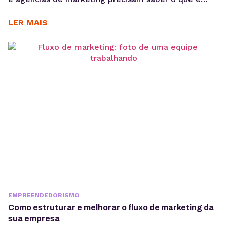
GDPR porque lidam diariamente com dados
sensíveis, o que aumenta a exposição a riscos
LER MAIS
regulatórios. Entender o que é GDPR não é apenas
uma questão jurídica, mas uma camada crítica de
arquitetura, governança e gestão de risco. Em
ambientes orientados a...
EMPREENDEDORISMO
Como estruturar e melhorar o fluxo de marketing da
sua empresa