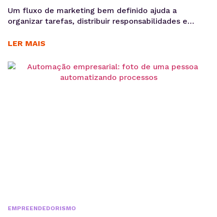
Um fluxo de marketing bem definido ajuda a
organizar tarefas, distribuir responsabilidades e
garantir que cada etapa seja executada de forma
consistente. E o uso de ferramentas como um
LER MAIS
gerenciador de redes sociais ampliam essa eficiência
ao centralizar processos de planejamento,
aprovação e publicação. Para ter bons resultados
com a comunicação, é preciso ir muito...
EMPREENDEDORISMO