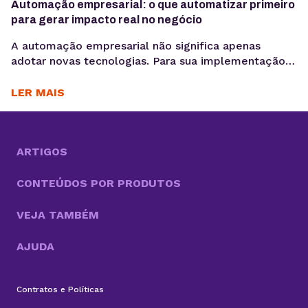
Automação empresarial: o que automatizar primeiro
para gerar impacto real no negócio
A automação empresarial não significa apenas
adotar novas tecnologias. Para sua implementação
de maneira efetiva, é necessário organizar fluxos de
trabalho que reduzam tarefas repetitivas. Ou
LER MAIS
seja,melhorar a consistência de dados e acelerar
decisões, criando um cenário propício para a
otimização desses processos. Com cada vez mais
tarefas necessárias para competir no mercado, a
ARTIGOS
boa...
CONTEÚDOS POR PRODUTOS
VEJA TAMBÉM
AJUDA
Contratos e Políticas