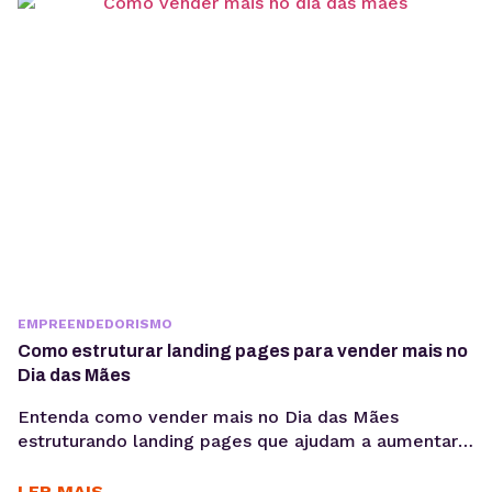
EMPREENDEDORISMO
Como estruturar landing pages para vender mais no
Dia das Mães
Entenda como vender mais no Dia das Mães
estruturando landing pages que ajudam a aumentar
conversões, aproveitar a demanda sazonal e
sustentar campanhas com apoio de performance e
LER MAIS