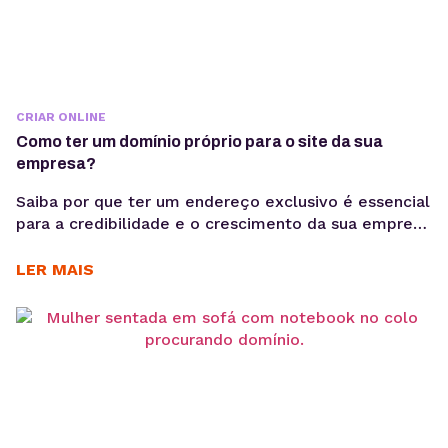
CRIAR ONLINE
Como ter um domínio próprio para o site da sua
empresa?
Saiba por que ter um endereço exclusivo é essencial
para a credibilidade e o crescimento da sua empresa
na internet, entenda como funciona o registro, os
custos envolvidos e descubra qual extensão faz
LER MAIS
mais sentido para o seu negócio. Se você quer
lançar o site da sua empresa, o primeiro passo é
garantir um domínio...