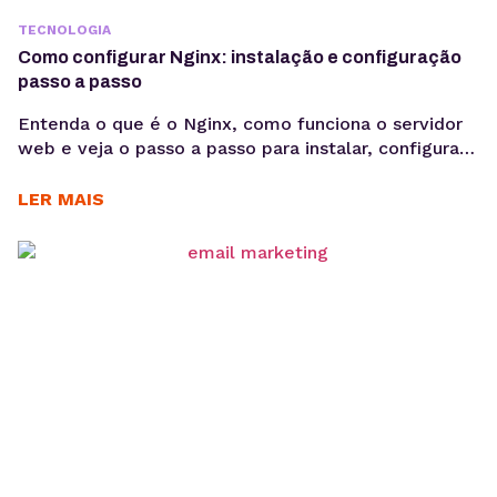
TECNOLOGIA
Como configurar Nginx: instalação e configuração
passo a passo
Entenda o que é o Nginx, como funciona o servidor
web e veja o passo a passo para instalar, configurar
sites e habilitar HTTPS em ambientes Linux.
Aprender como configurar Nginx é um passo
LER MAIS
importante para quem deseja colocar aplicações e
sites em produção com mais desempenho e
estabilidade. O Nginx é um dos servidores...