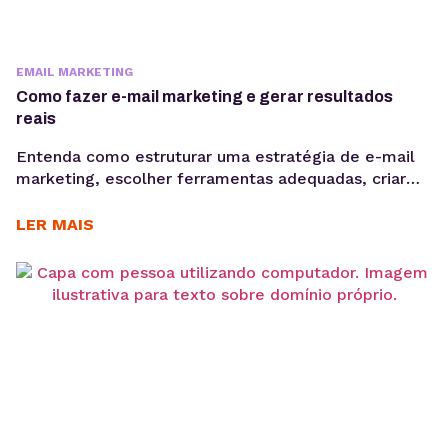
EMAIL MARKETING
Como fazer e-mail marketing e gerar resultados
reais
Entenda como estruturar uma estratégia de e-mail
marketing, escolher ferramentas adequadas, criar
Newsletter, segmentar sua base e acompanhar
métricas como taxa de abertura e CTR para evoluir
LER MAIS
suas campanhas com consistência. Saber como fazer
e-mail marketing continua sendo uma das
habilidades mais importantes para empresas que
desejam gerar vendas, nutrir leads e fortalecer o
relacionamento...