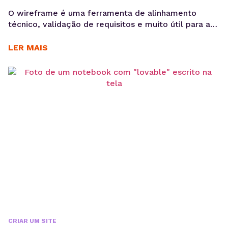
O wireframe é uma ferramenta de alinhamento
técnico, validação de requisitos e muito útil para a
redução de retrabalho. Quando bem elaborado,
antecipa problemas de navegação, arquitetura da
LER MAIS
informação e fluxo de usuário, economizando
recursos em outras etapas. No desenvolvimento de
produtos digitais, decisões tomadas nas primeiras
fases impactam diretamente no custo, prazo e
performance...
CRIAR UM SITE