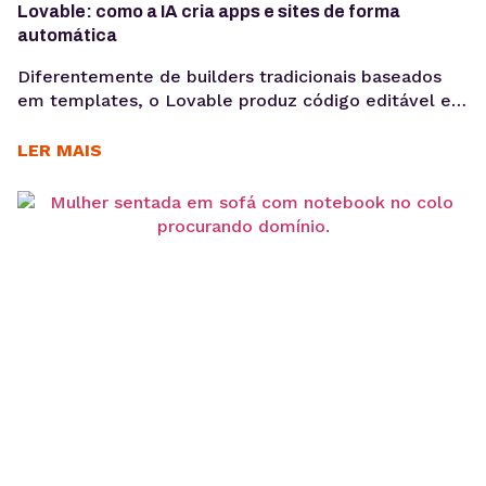
Lovable: como a IA cria apps e sites de forma
automática
Diferentemente de builders tradicionais baseados
em templates, o Lovable produz código editável e
pronto para ser integrado a um repositório GitHub.
Ou seja, é muito mais do que uma solução de
LER MAIS
prototipagem, é o ponto de partida para produtos
reais. A criação de aplicações e sites por meio de IA
generativa deixou de ser experimento...