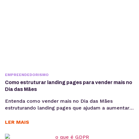
EMPREENDEDORISMO
Como estruturar landing pages para vender mais no
Dia das Mães
Entenda como vender mais no Dia das Mães
estruturando landing pages que ajudam a aumentar
conversões, aproveitar a demanda sazonal e
sustentar campanhas com apoio de performance e
LER MAIS
SEO técnico. O Dia das Mães está entre as datas
com maior potencial para campanhas promocionais e