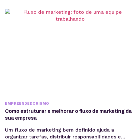
regulatórios. Entender o que é GDPR não é apenas
uma questão jurídica, mas uma camada crítica de
arquitetura, governança e gestão de risco. Em
ambientes orientados a...
EMPREENDEDORISMO
Como estruturar e melhorar o fluxo de marketing da
sua empresa
Um fluxo de marketing bem definido ajuda a
organizar tarefas, distribuir responsabilidades e