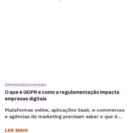
aumento de vendas. Para aproveitar esse
movimento, não basta investir...
EMPREENDEDORISMO
O que é GDPR e como a regulamentação impacta
empresas digitais
Plataformas online, aplicações SaaS, e-commerces
e agências de marketing precisam saber o que é
GDPR porque lidam diariamente com dados
sensíveis, o que aumenta a exposição a riscos
LER MAIS