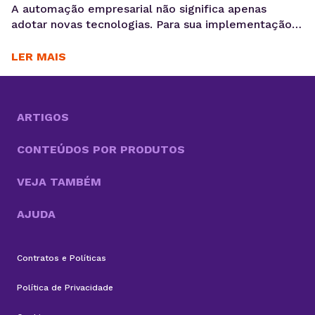
A automação empresarial não significa apenas
adotar novas tecnologias. Para sua implementação
de maneira efetiva, é necessário organizar fluxos de
trabalho que reduzam tarefas repetitivas. Ou
LER MAIS
seja,melhorar a consistência de dados e acelerar
decisões, criando um cenário propício para a
otimização desses processos. Com cada vez mais
tarefas necessárias para competir no mercado, a
ARTIGOS
boa...
CONTEÚDOS POR PRODUTOS
VEJA TAMBÉM
AJUDA
Contratos e Políticas
Política de Privacidade