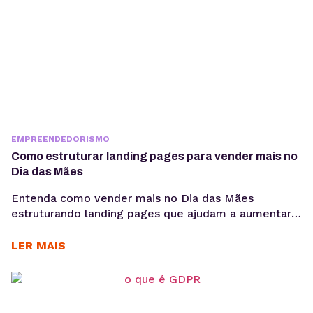
EMPREENDEDORISMO
Como estruturar landing pages para vender mais no
Dia das Mães
Entenda como vender mais no Dia das Mães
estruturando landing pages que ajudam a aumentar
conversões, aproveitar a demanda sazonal e
sustentar campanhas com apoio de performance e
LER MAIS
SEO técnico. O Dia das Mães está entre as datas
com maior potencial para campanhas promocionais e
aumento de vendas. Para aproveitar esse
movimento, não basta investir...