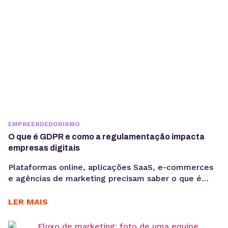
EMPREENDEDORISMO
O que é GDPR e como a regulamentação impacta
empresas digitais
Plataformas online, aplicações SaaS, e-commerces
e agências de marketing precisam saber o que é
GDPR porque lidam diariamente com dados
sensíveis, o que aumenta a exposição a riscos
LER MAIS
regulatórios. Entender o que é GDPR não é apenas
uma questão jurídica, mas uma camada crítica de