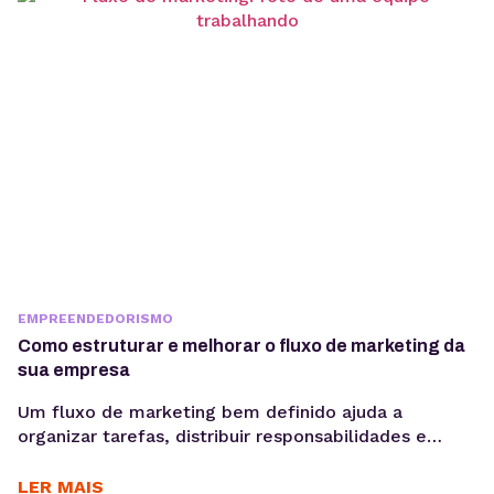
arquitetura, governança e gestão de risco. Em
ambientes orientados a...
EMPREENDEDORISMO
Como estruturar e melhorar o fluxo de marketing da
sua empresa
Um fluxo de marketing bem definido ajuda a
organizar tarefas, distribuir responsabilidades e
garantir que cada etapa seja executada de forma
consistente. E o uso de ferramentas como um
LER MAIS